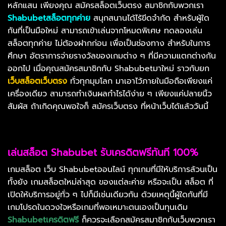
หลักแสน เพียงคุณ สมัครสล็อตเว็บตรง สมาชิกกับพวกเรา
Shabubet
สล็อตทุกค่าย
สนุกสนานได้ไร้ขีดจำกัด สำหรับผู้ใด
กันที่เป็นมือใหม่ สามารถเข้าเล่นจากโหมดพิเศษ ทดลองเล่น
สล็อตทุกค่าย ไม่ต้องฝากก่อน เพื่อเป็นช่องทาง สำหรับในการ
ศึกษา อัตราการจ่ายรางวัลของเกมต่าง ๆ ที่มีความแตกต่างกัน
ออกไป เมื่อคุณสมัครสมาชิกกับ Shabubetมาใหม่ ราวกับยก
เว็บสล็อตเว็บตรง
ทั่วทุกมุมโลก มาเอาไว้ภายในมือถือเพียงแค่
เครื่องเดียว สามารถทำเงินผลกำไรได้ง่าย ๆ เพียงแค่ปลายนิ้ว
สัมผัส ถ้าเกิดคุณพอใจก็ สมัครเว็บตรง ที่หน้าเว็บได้แล้ววันนี้
เล่นสล็อต Shabubet รับเครดิตฟรีทันที 100%
เกมสล็อต เว็บ Shabubetออนไลน์ ทุกเกมที่มีให้บริการล้วนเป็น
ทั้งยัง เกมสล็อตใหม่ล่าสุด ของแต่ละค่าย หรือจะเป็น สล็อต ที่
เปิดให้บริการอยู่ทั่ว ๆ ไปก็มีเช่นเดียวกัน ด้วยเหตุนี้ผู้ใดกันที่มี
เกมโปรดในดวงใจหรือเกมที่พอเหมาะตนเองเป็นทุนเดิม
Shabubet
เครดิตฟรี
ก็ควรจะเลือกสมัครสมาชิกกับเว็บพวกเรา