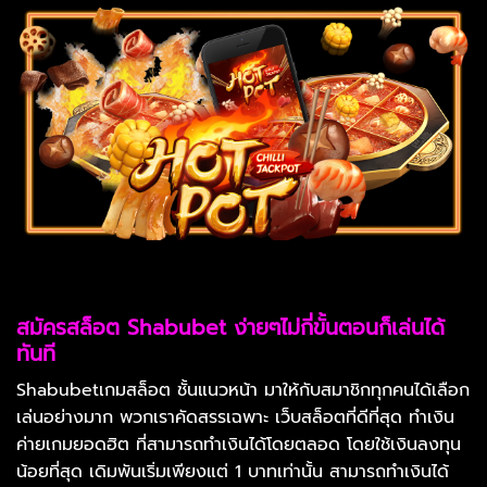
สมัครสล็อต Shabubet ง่ายๆไม่กี่ขั้นตอนก็เล่นได้
ทันที
Shabubetเกมสล็อต ชั้นแนวหน้า มาให้กับสมาชิกทุกคนได้เลือก
เล่นอย่างมาก พวกเราคัดสรรเฉพาะ เว็บสล็อตที่ดีที่สุด ทำเงิน
ค่ายเกมยอดฮิต ที่สามารถทำเงินได้โดยตลอด โดยใช้เงินลงทุน
น้อยที่สุด เดิมพันเริ่มเพียงแต่ 1 บาทเท่านั้น สามารถทำเงินได้