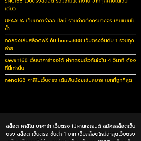
SNC168 เว็บตรงสล็อต รวมเกมแตกง่าย จากทุกค่ายในเว็บ
เดียว
UFAAUA เว็บบาคาร่าออนไลน์ รวมค่ายดังครบวงจร เล่นแบบไม่
ซ้ำ
ทดลองเล่นสล็อตฟรี กับ hunsa888 เว็บตรงอันดับ 1 รวมทุก
ค่าย
sawan168 เว็บบาคาร่าออโต้ ฝากถอนเร็วทันใจใน 4 วินาที ต้อง
ที่นี่เท่านั้น
neno168 คาสิโนเว็บตรง เดิมพันน้อยเล่นสบาย เบทที่ถูกที่สุด
สล็อต คาสิโน บาคาร่า เว็บตรง ไม่ผ่านเอเยนต์ สมัครสล็อตเว็บ
ตรง สล็อต เว็บตรง ขั้นต่ำ 1 บาท เว็บสล็อตใหม่ล่าสุดเว็บตรง