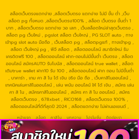
https://true-walletslot.com/
https://slot-freecredit.top/
สล็อตเว็บตรงแตกง่าย ,สล็อตเว็บตรง แตกง่าย ไม่มี ขั้น ต่ํา ,เว็บ
สล็อต pg ทั้งหมด ,สล็อตเว็บตรง100% , สล็อต เว็บตรง ขั้นต่ำ 1
บาท , สล็อตเว็บตรง แตกง่าย วอ เลท , เว็บสล็อตใหม่ล่าสุดเว็บตรง ,
สล็อต pg เว็บใหม่ , pgslot สล็อต เว็บใหญ่ , PG SLOT auto , ทาง
เข้าpg slot auto มือถือ , เว็บสล็อต pg , สล็อตpgแท้ , ทางเข้าpg ,
สล็อต เว็บใหญ่ pg , พีจี สล็อต , สล็อตออนไลน์ สมาชิกใหม่ รับ
เครดิตฟรี 100 , สล็อตออนไลน์ ฝาก-ถอนไม่มีขั้นต่ํา เว็บตรง , สล็อต
ออนไลน์ สมัครAUTO รับโบนัส , สล็อตออนไลน์ true wallet , สล็อต
เติมtrue wallet ฝาก10 รับ 100 , สล็อตออนไลน์ ฝาก ถอน ไม่มีขั้นต่ำ
, บาคาร่า , เกม คา สิ โน ได้ เงิน จริง มือ ถือ , เว็บคาสิโนออนไลน์ ,
เทคนิคเล่นคาสิโนออนไลน์ , เล่น พนัน ออนไลน์ ให้ ได้ เงิน , สมัคร เล่น
คา สิ โน , สมัครคาสิโนออนไลน์ , สมัคร คา สิ โน ออนไลน์ , สมัคร
สล็อตเว็บตรง , 678xbet , RICO168 , สล็อตเว็บตรง 100% ,
สล็อตออนไลน์ที่ดีที่สุดปี 2024 , สล็อตแตกง่าย ไม่ผ่านเอเยนต์ ,
หน้าแรก
สล็อต
คาสิโน
บทความ
โปรโมชั่น
ติดต่อเรา
Copyright 2026 ©
678xbet