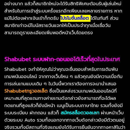
อย่างมาก แล้วก็สมาชิกใหม่จะได้รับสิทธิพิเศษต้อนรับผู้เล่นใหม่
สำหรับในการเข้าสู่ระบบครั้งแรกอีกเพียบเลยหลายรายการ หาก
แม้ไม่ต้องฝากเงินเข้าก็กดรับ
โปรโมชั่นสล็อต
ได้ในทันที ส่วน
สมาชิกเก่าจะมีโบนัสรายวันแจกให้เป็นประจำทุกเมื่อเชื่อวัน
สามารถดูรายละเอียดเพิ่มพอดีหน้าเว็บโดยตรง
Shabubet ระบบฝาก-ถอนออโต้เร็วที่สุดในประเทศ
Shabubet จะทำให้คุณไม่ว่าคุณจะชื่นชอบสำหรับการเดิมพัน
เกมพนันออนไลน์ จากทางเว็บไหน ๆ แล้วคุณยังมีความเบื่อกับ
การเล่นเกมแบบเดิม ๆ ในวันนี้พวกเราต้องการจะมานำเสนอ
Shabubet
ทรูวอลเล็ต
ซึ่งเป็นแหล่งรวมเกมพนันออนไลน์ที่
เหมาะสมที่สุดแถมทางค่ายเกมดังกล่าวยังสามารถที่จะได้ผล
ทดแทนที่สูงแล้วก็ยังมีหน้า เมนูเป็นระบบภาษาไทย รวมทั้งยังมี
ระบบระเบียบ ฝากถอน แล้วก็
สมัครสล็อตวอลเลท
ผ่านหน้าเว็บ
ด้วยระบบ Auto รวมทั้งนอกจากทางเว็บดังกล่าวยังมีตัวตนอยู่
จริงรวมทั้งมีสถานที่จริงแถมยังได้รับการยืนยันจากทางคาสิโนว่า