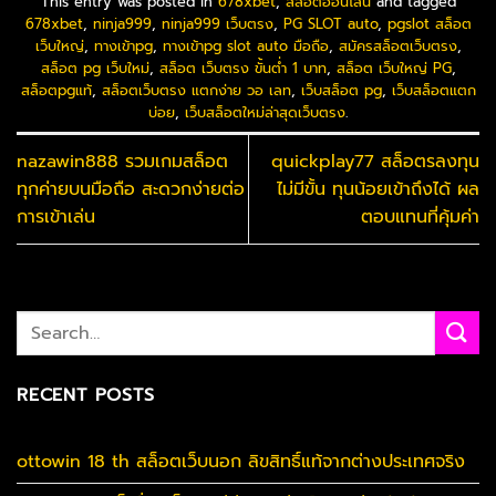
This entry was posted in
678xbet
,
สล็อตออนไลน์
and tagged
678xbet
,
ninja999
,
ninja999 เว็บตรง
,
PG SLOT auto
,
pgslot สล็อต
เว็บใหญ่
,
ทางเข้าpg
,
ทางเข้าpg slot auto มือถือ
,
สมัครสล็อตเว็บตรง
,
สล็อต pg เว็บใหม่
,
สล็อต เว็บตรง ขั้นต่ำ 1 บาท
,
สล็อต เว็บใหญ่ PG
,
สล็อตpgแท้
,
สล็อตเว็บตรง แตกง่าย วอ เลท
,
เว็บสล็อต pg
,
เว็บสล็อตแตก
บ่อย
,
เว็บสล็อตใหม่ล่าสุดเว็บตรง
.
nazawin888 รวมเกมสล็อต
quickplay77 สล็อตรลงทุน
ทุกค่ายบนมือถือ สะดวกง่ายต่อ
ไม่มีขั้น ทุนน้อยเข้าถึงได้ ผล
การเข้าเล่น
ตอบแทนที่คุ้มค่า
RECENT POSTS
ottowin 18 th สล็อตเว็บนอก ลิขสิทธิ์แท้จากต่างประเทศจริง