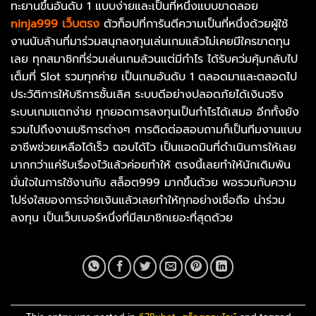
ทะยานขึ้นอันดับ 1 แบบง่ายและเป็นที่หนึ่งแบบขาดลอย
ninja999 เว็บตรง
ตัวท็อปที่การันตีความเป็นที่หนึ่งด้วยผู้ใช้
งานนับล้านที่มาร่วมสนุกลงทุนเล่นเกมแล้วไม่เคยมีใครขาดทุน
เลย ทุกสมาชิกที่ร่วมเล่นเกมล้วนแต่มีกำไร ได้รับคว่มคุ้มกลับไป
เต็มที่ Slot รวมทุกค่าย เป็นเกมอันดับ 1 ตลอดมาและตลอดไป
ประวัติการให้บริการชั้นเลิศ ระบบดีอย่างปลอดภัยได้เงินจริง
ระบบเกมแตกง่าย ทุกยอดการลงทุนเป็นกำไรได้เสมอ อีกทั้งยัง
รวมไปถึงงานบริการต่างๆ การติดต่อสอบถามก็เป็นทีมงานแบบ
อาชีพช่วยเหลือได้เร็ว ตอบได้ไว เป็นแอดมินที่ดำเนินการให้เลย
มากกว่าแค่รับเรื่องไว้แล้วค่อยทำให้ ตรงนี้เลยทำให้นักเดิมพัน
มั่นใจในการใช้งานกับ สล็อต999 มากขึ้นด้วย พอรวมกับความ
โปร่งใสของการจ่ายเงินแล้วเลยทำให้ทุกอย่างเชื่อถือ น่าร่วม
ลงทุน เป็นเว็บเบอร์หนึ่งที่มีสมาชิกเยอะที่สุดด้วย