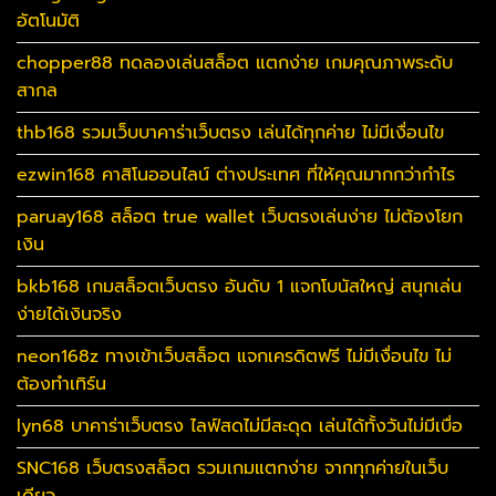
อัตโนมัติ
chopper88 ทดลองเล่นสล็อต แตกง่าย เกมคุณภาพระดับ
สากล
thb168 รวมเว็บบาคาร่าเว็บตรง เล่นได้ทุกค่าย ไม่มีเงื่อนไข
ezwin168 คาสิโนออนไลน์ ต่างประเทศ ที่ให้คุณมากกว่ากำไร
paruay168 สล็อต true wallet เว็บตรงเล่นง่าย ไม่ต้องโยก
เงิน
bkb168 เกมสล็อตเว็บตรง อันดับ 1 แจกโบนัสใหญ่ สนุกเล่น
ง่ายได้เงินจริง
neon168z ทางเข้าเว็บสล็อต แจกเครดิตฟรี ไม่มีเงื่อนไข ไม่
ต้องทำเทิร์น
lyn68 บาคาร่าเว็บตรง ไลฟ์สดไม่มีสะดุด เล่นได้ทั้งวันไม่มีเบื่อ
SNC168 เว็บตรงสล็อต รวมเกมแตกง่าย จากทุกค่ายในเว็บ