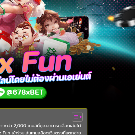
กกว่า 2,000 เกมส์ที่คุณสามารถเลือกเล่นได้
 Fun เข้าร่วมเล่นเกมสล็อตเว็บตรงที่แตกง่าย