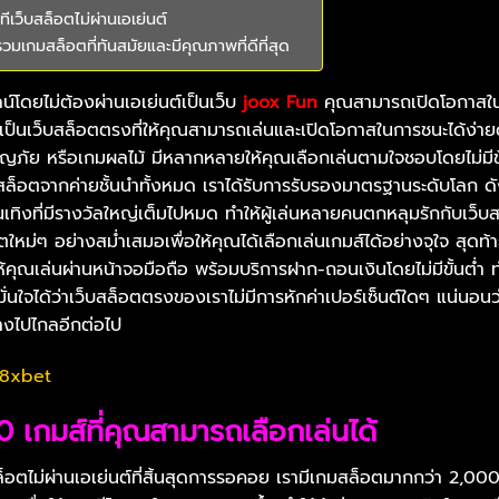
ทีเว็บสล็อตไม่ผ่านเอเย่นต์
มเกมสล็อตที่ทันสมัยและมีคุณภาพที่ดีที่สุด
น์โดยไม่ต้องผ่านเอเย่นต์เป็นเว็บ
joox Fun
คุณสามารถเปิดโอกาสใน
าเป็นเว็บสล็อตตรงที่ให้คุณสามารถเล่นและเปิดโอกาสในการชนะได้ง่า
ญภัย หรือเกมผลไม้ มีหลากหลายให้คุณเลือกเล่นตามใจชอบโดยไม่มีข
ล็อตจากค่ายชั้นนำทั้งหมด เราได้รับการรับรองมาตรฐานระดับโลก ดัง
นเทิงที่มีรางวัลใหญ่เต็มไปหมด ทำให้ผู้เล่นหลายคนตกหลุมรักกับเว็
ม่ๆ อย่างสม่ำเสมอเพื่อให้คุณได้เลือกเล่นเกมส์ได้อย่างจุใจ สุดท้
คุณเล่นผ่านหน้าจอมือถือ พร้อมบริการฝาก-ถอนเงินโดยไม่มีขั้นต่ำ 
ใจได้ว่าเว็บสล็อตตรงของเราไม่มีการหักค่าเปอร์เซ็นต์ใดๆ แน่นอนว่
างไปไกลอีกต่อไป
เกมส์ที่คุณสามารถเลือกเล่นได้
็อตไม่ผ่านเอเย่นต์ที่สิ้นสุดการรอคอย เรามีเกมสล็อตมากกว่า 2,000 