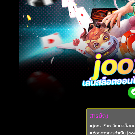
สารบัญ
joox Fun มีเกมสล็อตมา
ช่องทางการทำเงิน joox