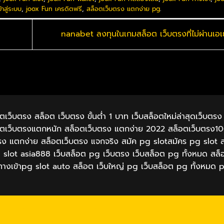
าสู่ระบบ
,
joox Fun เครดิตฟรี
,
สล็อตเว็บตรง แตกง่าย pg
.
nanabet ลงทุนในเกมสล็อต เว็บตรงที่ไม่ผ่านเอเ
อตเว็บตรง สล็อต เว็บตรง ขั้นต่ำ 1 บาท เว็บสล็อตใหม่ล่าสุดเว็บต
็อตเว็บตรงแตกหนัก สล็อตเว็บตรง แตกง่าย 2022 สล็อตเว็บตรง1
็บตรง แตกง่าย สล็อตเว็บตรง แจกจริง สมัค pg slotสมัคร​ pg​ slo
g slot asia888 เว็บสล็อต pg เว็บตรง เว็บสล็อต pg ทั้งหมด สล็
ทางเข้าpg slot auto สล็อต เว็บใหญ่ pg เว็บสล็อต pg ทั้งหมด pg
//tga689z.xyz
https://rico689.com
https://g2g-cash.org
https://
et
https://pgbet15k.com
https://pg15k.bet
https://pg15k.me
http