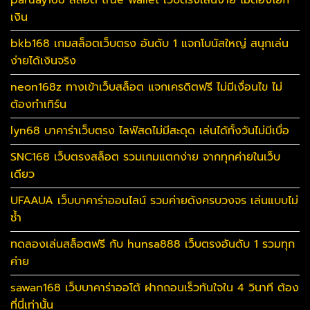
เงิน
bkb168 เกมสล็อตเว็บตรง อันดับ 1 แจกโบนัสใหญ่ สนุกเล่น
ง่ายได้เงินจริง
neon168z ทางเข้าเว็บสล็อต แจกเครดิตฟรี ไม่มีเงื่อนไข ไม่
ต้องทำเทิร์น
lyn68 บาคาร่าเว็บตรง ไลฟ์สดไม่มีสะดุด เล่นได้ทั้งวันไม่มีเบื่อ
SNC168 เว็บตรงสล็อต รวมเกมแตกง่าย จากทุกค่ายในเว็บ
เดียว
UFAAUA เว็บบาคาร่าออนไลน์ รวมค่ายดังครบวงจร เล่นแบบไม่
ซ้ำ
ทดลองเล่นสล็อตฟรี กับ hunsa888 เว็บตรงอันดับ 1 รวมทุก
ค่าย
sawan168 เว็บบาคาร่าออโต้ ฝากถอนเร็วทันใจใน 4 วินาที ต้อง
ที่นี่เท่านั้น