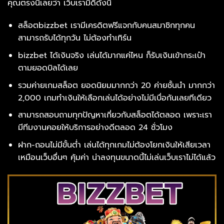
คุณตรงนี้เลยว่า เว็บเรามีดีดังนี้
สล็อตbizzbet เรามีเครดิตฟรีแจกกับคนสมาชิกทุกคน
สามารถรับได้ทุกวัน ไม่ต้องทำเทิร์น
bizzbet ได้เงินจริง เล่นได้มากแค่ไหน ก็รับเงินเข้ากระเป๋า
ตามยอดบิลได้เลย
รวมค่ายเกมสล็อต ยอดนิยมมากกว่า 20 ค่ายชั้นนำ มากกว่า
2,000 เกมทำเงินให้เลือกเล่นได้อย่างไม่มีเบื่อกันเลยทีเดียว
สามารถสอบถามทุกปัญหาเกี่ยวกับสล็อตได้ตลอด เพราะเรา
มีทีมงานคอยให้บริการอย่างดีตลอด 24 ชั่วโมง
ฝาก-ถอนไม่มีขั้นต่ำ เล่นได้ทุกเกมไม่ต้องโยกเงินให้เสียเวลา
เหมือนเว็บอื่นๆ คุ้มค่า น่าลงทุนขนาดนี้ไม่เล่นเว็บเราไม่ได้แล้ว