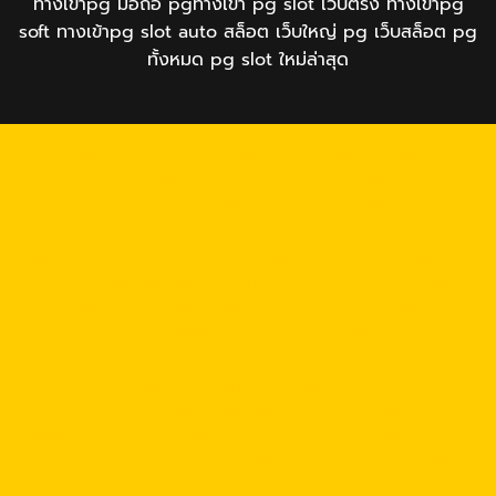
ทางเข้าpg มือถือ pgทางเข้า pg slot เว็บตรง ทางเข้าpg
soft ทางเข้าpg slot auto สล็อต เว็บใหญ่ pg เว็บสล็อต pg
ทั้งหมด pg slot ใหม่ล่าสุด
https://tga689z.com
https://tga689z.co
https://tga689z.xyz
https://rico689.com
https://g2g-cash.org
https://g2g-
cash.co
https://pg15k.bet
https://pg15k.me
https://pg15k.xyz
https://pg15k.co
https://pg15k.net
https://pgbet15k.com
https://pg15k.bet
https://pg15k.me
https://pg15k.xyz
https://pg15k.co
https://tga1168.com/
https://tgabet.xyz/
http://tga789.com/
https://tga1168.net/
https://tga1168.top/
https://tga1168.life/
https://678xbet.net/
https://678xbet.co
https://ans-
allstars.com/
https://rico168.net/
https://rico168.com/
https://one5bet.net/
https://one5bet.co/
https://tga199.com/
https://reborn789.net/
https://true-
walletslot.net
https://reborn789.me/
https://jazz55.net/
https://walletslottrue.com
https://true-walletslot.net