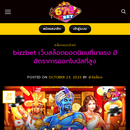
Skip
to
content
สมัครสมาชิก
เข้าสู่ระบบ
สล็อตออนไลน์
bizzbet เว็บสล็อตยอดนิยมที่มาแรง มี
อัตราการออกโบนัสที่สูง
POSTED ON
OCTOBER 23, 2023
BY
พีจีสล็อต
23
Oct