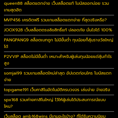
queen88 สล็อตแตกง่าย เว็บสล็อตแท้ โบนัสออกบ่อย รวม
เกมสุดฮิต
MVP456 เครดิตฟรี รวมเกมสล็อตแตกง่าย ที่สุดจริงหรือ?
JOOX928 เว็บสล็อตตรงลิขสิทธิ์แท้ ปลอดภัย มั่นใจได้ 100%
PANGPANG9 สล็อตเบทถูก ไม่มีขั้นต่ำ ทุนน้อยก็ลุ้นรางวัลใหญ่
ได้
P2VVIP สล็อตไม่มีขั้นต่ำ เหมาะสำหรับผู้เล่นทุนน้อยแต่ลุ้นกำไร
สูง
somjai99 รวมเกมสล็อตใหม่ล่าสุด อัปเดตก่อนใคร โบนัสแตก
ง่าย
topgame191 เว็บคาสิโนอัตโนมัติครบวงจร เล่นง่าย จ่ายจริง
spx168 รวมค่ายคาสิโนใหญ่ ไว้ให้ผู้เล่นได้ประสบการณ์แบบ
ไหน?
เว็บสล็อต amb168wins มีเกมอะไรบ้าง? ที่ได้รับความนิยม