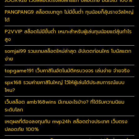
JOOX928 เว็บสล็อตตรงลิขสิทธิ์แท้ ปลอดภัย มั่นใจได้ 100%
PANGPANG9 สล็อตเบทถูก ไม่มีขั้นต่ำ ทุนน้อยก็ลุ้นรางวัลใหญ่
ได้
P2VVIP สล็อตไม่มีขั้นต่ำ เหมาะสำหรับผู้เล่นทุนน้อยแต่ลุ้นกำไร
สูง
somjai99 รวมเกมสล็อตใหม่ล่าสุด อัปเดตก่อนใคร โบนัสแตก
ง่าย
topgame191 เว็บคาสิโนอัตโนมัติครบวงจร เล่นง่าย จ่ายจริง
spx168 รวมค่ายคาสิโนใหญ่ ไว้ให้ผู้เล่นได้ประสบการณ์แบบ
ไหน?
เว็บสล็อต amb168wins มีเกมอะไรบ้าง? ที่ได้รับความนิยม
ระดับโลก
เหตุผลที่ต้องลงทุนกับ mvp24h สล็อตต่างประเทศ เว็บตรง
ปลอดภัย 100%