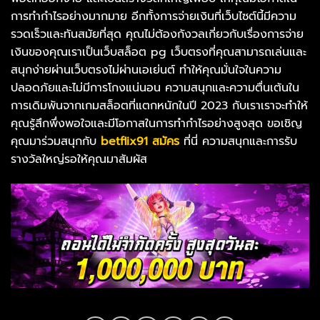
การทำกำไรอย่างมากมาย อีกทั้งการจ่ายเงินที่เว็บไซต์นี้มีความ
รวดเร็วและทันสมัยที่สุด คุณไม่ต้องกังวลเกี่ยวกับเรื่องการจ่าย
เงินของคุณเราเป็นเว็บสล็อต pg เว็บตรงที่คุณสามารถเล่นและ
สนุกง่ายผ่านเว็บตรงไม่ผ่านเอเย่นต์ ทำให้คุณมั่นใจในความ
ปลอดภัยและไม่มีการโกงแน่นอน ความสนุกและความตื่นเต้นใน
การเดิมพันจากเกมสล็อตที่แตกหนักในปี 2023 กับเราเราจะทำให้
คุณรู้สึกพึ่งพอใจและมีโอกาสในการทำกำไรอย่างสูงสุด ขอเชิญ
คุณมาร่วมสนุกกับ
betflix91
สมัคร
ที่นี่ ความสนุกและการรับ
รางวัลใหญ่รอให้คุณมาสัมผัส