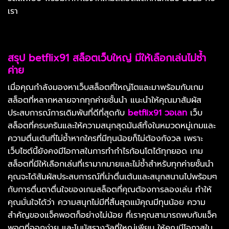
เรา
สรุป betflix91 สล็อตเว็บใหญ่ มีให้เลือกเล่นไม่ซ้ำ
ค่าย
เมื่อคุณกำลังมองหาเว็บสล็อตที่ใหญ่โตและมาพร้อมกับเกม
สล็อตที่หลากหลายจากทุกค่ายชั้นนำ แนะนำให้คุณมาสัมผัส
ประสบการณ์การเดิมพันที่ดีที่สุดกับ
betflix91
วอเลท
เว็บ
สล็อตที่ครบครันและให้ความสนุกสุดมันส์ทั้งในหมวดหมู่เกมและ
ความตื่นเต้นที่ไม่ซ้ำหากใครที่มีทุนน้อยก็ไม่ต้องกังวล เพราะ
เว็บไซต์นี้ยังคงมีโอกาสในการทำกำไรก้อนโตได้ทุกยอด เกม
สล็อตที่มีให้เลือกเล่นที่เรามากมายและไม่ซ้ำสำหรับทุกค่ายชั้นนำ
คุณจะได้สัมผัสประสบการณ์ที่น่าตื่นเต้นและสนุกสนานไปพร้อมๆ
กับการตื่นตาตื่นใจของเกมสล็อตที่คุณต้องการลองเล่น ทำให้
คุณมั่นใจได้ว่า ความสนุกไม่มีที่สิ้นสุดแม้คุณมีทุนน้อย ความ
สำคัญของแจ็คพอตก็อย่างไม่น้อย ที่เราคุณสามารถพบกับแจ็ค
พอตที่ออกง่าย และโบนัสรางวัลที่ใหญ่เพียบ ให้คุณมีโอกาสใน