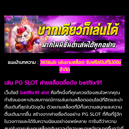
แนะนำบทความ :
365kub เล่นเกมสล็อต รับฟรีสปินที่ไม่มีข้อ
จำกัด
เล่น PG SLOT ค่ายสล็อตชื่อดัง betflix91
เว็บไซต์
betflix91 slot
คือที่หนึ่งที่คุณควรต้องสนใจหากคุณ
กำลังมองหาประสบการณ์การเล่นเกมสล็อตออนไลน์ที่ฮิตและน่า
ตื่นเต้นที่สุดในปัจจุบัน ด้วยเกมสล็อตที่มีทั้งความสนุกและความ
ตื่นเต้นมากขึ้น สร้างจากค่ายชื่อดังอย่าง PG SLOT ที่คือที่รู้จัก
ในวงการและได้รับความนิยมอย่างแพร่หลาย การันตีว่าความ
สนุกในการเล่นเกมสล็อตกับเราจะมีความหนาเหนียวมากขึ้นกว่าที่