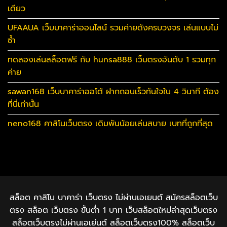
เดียว
UFAAUA เว็บบาคาร่าออนไลน์ รวมค่ายดังครบวงจร เล่นแบบไม่
ซ้ำ
ทดลองเล่นสล็อตฟรี กับ hunsa888 เว็บตรงอันดับ 1 รวมทุก
ค่าย
sawan168 เว็บบาคาร่าออโต้ ฝากถอนเร็วทันใจใน 4 วินาที ต้อง
ที่นี่เท่านั้น
neno168 คาสิโนเว็บตรง เดิมพันน้อยเล่นสบาย เบทที่ถูกที่สุด
สล็อต คาสิโน บาคาร่า เว็บตรง ไม่ผ่านเอเยนต์ สมัครสล็อตเว็บ
ตรง สล็อต เว็บตรง ขั้นต่ำ 1 บาท เว็บสล็อตใหม่ล่าสุดเว็บตรง
สล็อตเว็บตรงไม่ผ่านเอเย่นต์ สล็อตเว็บตรง100% สล็อตเว็บ