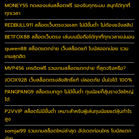
MONEY55 ทดลองเล่นสล็อตฟรี รองรับทุกระบบ สนุกได้ทุกที่
ทุกเวลา
REDBULL911 สล็อตเว็บตรงวอเลท ไม่มีขั้นต่ำ ไม่ต้องแจ้งสลิป
BETFOX88 สล็อตเว็บตรง เล่นบนมือถือได้ทุกที่ทุกเวลาแน่นอน
queen88 สล็อตแตกง่าย เว็บสล็อตแท้ โบนัสออกบ่อย รวม
เกมสุดฮิต
MVP456 เครดิตฟรี รวมเกมสล็อตแตกง่าย ที่สุดจริงหรือ?
JOOX928 เว็บสล็อตตรงลิขสิทธิ์แท้ ปลอดภัย มั่นใจได้ 100%
PANGPANG9 สล็อตเบทถูก ไม่มีขั้นต่ำ ทุนน้อยก็ลุ้นรางวัลใหญ่
ได้
P2VVIP สล็อตไม่มีขั้นต่ำ เหมาะสำหรับผู้เล่นทุนน้อยแต่ลุ้นกำไร
สูง
somjai99 รวมเกมสล็อตใหม่ล่าสุด อัปเดตก่อนใคร โบนัสแตก
ง่าย