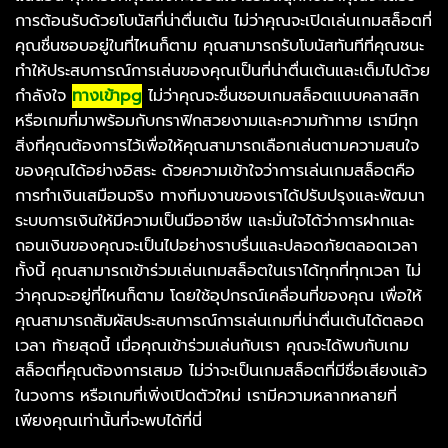
การต้อนรับด้วยโบนัสที่น่าตื่นเต้น ไม่ว่าคุณจะเปิดเล่นเกมสล็อตที่
คุณชื่นชอบอยู่ในที่ไหนก็ตาม คุณสามารถรับโบนัสทันทีที่คุณชนะ
ทำให้ประสบการณ์การเล่นของคุณเป็นที่น่าตื่นเต้นและเต็มไปด้วย
กำลังใจ
ทางเข้า
pg
ไม่ว่าคุณจะชื่นชอบเกมสล็อตแบบคลาสสิก
หรือเกมที่มาพร้อมกับกราฟิกสวยงามและความท้าทาย เรามีทุก
สิ่งที่คุณต้องการไว้เพื่อให้คุณสามารถเลือกเล่นตามความสนใจ
ของคุณได้อย่างอิสระ ด้วยความเข้าใจว่าการเล่นเกมสล็อตคือ
การทำเงินเสมือนจริง ทางทีมงานของเราได้ปรับปรุงและพัฒนา
ระบบการเงินให้มีความเป็นมืออาชีพ และมั่นใจได้ว่าการฝากและ
ถอนเงินของคุณจะเป็นไปอย่างราบรื่นและปลอดภัยตลอดเวลา
ทั้งนี้ คุณสามารถเข้าร่วมเล่นเกมสล็อตในเราได้ทุกที่ทุกเวลา ไม่
ว่าคุณจะอยู่ที่ไหนก็ตาม โดยใช้อุปกรณ์เคลื่อนที่ของคุณ เพื่อให้
คุณสามารถสัมผัสประสบการณ์การเล่นเกมที่น่าตื่นเต้นได้ตลอด
เวลา ท้ายสุดนี้ เมื่อคุณเข้าร่วมเล่นกับเรา คุณจะได้พบกับเกม
สล็อตที่คุณต้องการเสมอ ไม่ว่าจะเป็นเกมสล็อตที่มีชื่อเสียงแล้ว
ในวงการ หรือเกมที่เพิ่งเปิดตัวใหม่ เรามีความหลากหลายที่
เพียงคุณเท่านั้นที่จะพบได้ที่นี่