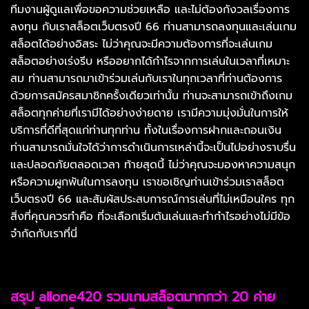
ทีมงานผู้ดูแลเพื่อขอความช่วยเหลือ และไม่ต้องกังวลเรื่องการ
ลงทุน กับเราสล็อตเว็บตรงปี 66 ท่านสามารถลงทุนและเล่นเกม
สล็อตได้อย่างอิสระ ไม่ว่าคุณจะมีความต้องการที่จะเล่นเกม
สล็อตอย่างเร่งรีบ หรืออยากได้กำไรจากการเล่นในเวลาที่เหมาะ
สม ท่านสามารถมาเข้าร่วมเล่นกับเราในทุกเวลาที่ท่านต้องการ
ด้วยการสมัครสมาชิกครั้งเดียวเท่านั้น ท่านจะสามารถเข้าถึงเกม
สล็อตทุกค่ายที่เรามีได้อย่างง่ายดาย เรามีความมุ่งมั่นในการให้
บริการที่ดีที่สุดแก่ท่านทุกท่าน ทั้งในเรื่องการฝากและถอนเงิน
ท่านสามารถมั่นใจได้ว่าการดำเนินการเหล่านี้จะเป็นไปอย่างราบรื่น
และปลอดภัยตลอดเวลา ท้ายสุดนี้ ไม่ว่าคุณจะมองหาความสนุก
หรือความผูกพันในการลงทุน เราขอเชิญท่านเข้าร่วมเราสล็อต
เว็บตรงปี 66 และสัมผัสประสบการณ์การเล่นที่ไม่เหมือนใคร ทุก
สิ่งที่คุณควรทำคือ ที่จะเลือกเริ่มต้นเล่นและทำกำไรอย่างไม่มีข้อ
จำกัดกับเราที่นี่
สรุป allone420 รวมเกมสล็อตมากกว่า 20 ค่าย