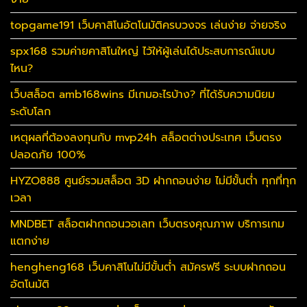
topgame191 เว็บคาสิโนอัตโนมัติครบวงจร เล่นง่าย จ่ายจริง
spx168 รวมค่ายคาสิโนใหญ่ ไว้ให้ผู้เล่นได้ประสบการณ์แบบ
ไหน?
เว็บสล็อต amb168wins มีเกมอะไรบ้าง? ที่ได้รับความนิยม
ระดับโลก
เหตุผลที่ต้องลงทุนกับ mvp24h สล็อตต่างประเทศ เว็บตรง
ปลอดภัย 100%
HYZO888 ศูนย์รวมสล็อต 3D ฝากถอนง่าย ไม่มีขั้นต่ำ ทุกที่ทุก
เวลา
MNDBET สล็อตฝากถอนวอเลท เว็บตรงคุณภาพ บริการเกม
แตกง่าย
hengheng168 เว็บคาสิโนไม่มีขั้นต่ำ สมัครฟรี ระบบฝากถอน
อัตโนมัติ