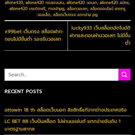
allone420
,
allone420 ทดลองเล่น
,
allone420 วอเลท
,
allone420 สมัคร
,
allone420 เครดิตฟรี
,
ทางเข้าpg
,
สล็อตวอเลท
,
สล็อตออนไลน์ ฝากทรู
วอลเล็ต
,
สล็อตเว็บตรง แตกง่าย pg
.
lucky933 เว็บสล็อตอัตโนมัติ
x99bet เว็บตรง สล็อตฝาก-
ฝากและถอนผ่านวอเลท ไม่มีขั้น
ถอนไม่มีขั้นต่ำ รองรับวอเลท
ต่ำ
RECENT POSTS
ottowin 18 th สล็อตเว็บนอก ลิขสิทธิ์แท้จากต่างประเทศจริง
LC BET 88 เว็บปั่นสล็อต ไม่ผ่านเอเย่นต์ แตกง่ายอันดับ 1
มาตรฐานสากล