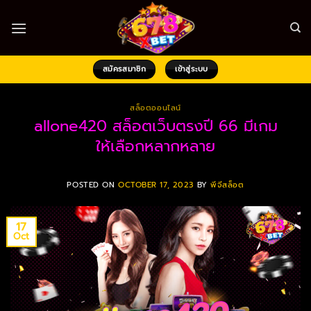
Skip
to
content
สมัครสมาชิก
เข้าสู่ระบบ
สล็อตออนไลน์
allone420 สล็อตเว็บตรงปี 66 มีเกม
ให้เลือกหลากหลาย
POSTED ON
OCTOBER 17, 2023
BY
พีจีสล็อต
17
Oct