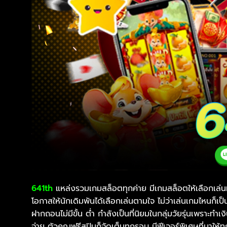
641th
แหล่งรวมเกมสล็อตทุกค่าย มีเกมสล็อตให้เลือกเล่
โอกาสให้นักเดิมพันได้เลือกเล่นตามใจ ไม่ว่าเล่นเกมไหนก็เป
ฝากถอนไม่มีขั้น ต่ํา กำลังเป็นที่นิยมในกลุ่มวัยรุ่นเพราะทำเ
จ่าย ตัวคูณฟรีสปินก็จัดเต็มทุกรอบ มีฟีเจอร์พิเศษที่มาให้ท