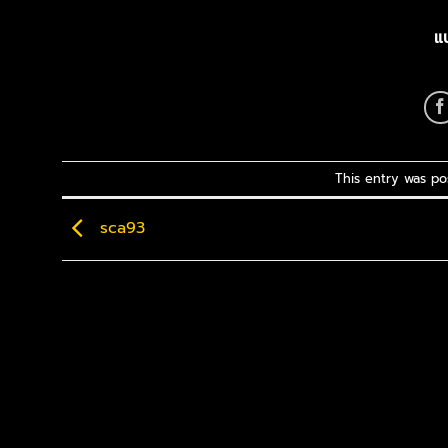
แ
This entry was po
sca93