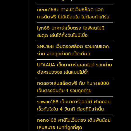
neon168z ทางเข้าเว็บสล็อต แจก
เครดิตฟรี ไม่มีเงื่อนไข ไม่ต้องทำเทิร์น
lyn68 บาคาร่าเว็บตรง ไลฟ์สดไม่มี
สะดุด เล่นได้ทั้งวันไม่มีเบื่อ
SNC168 เว็บตรงสล็อต รวมเกมแตก
ง่าย จากทุกค่ายในเว็บเดียว
UFAAUA เว็บบาคาร่าออนไลน์ รวมค่าย
ดังครบวงจร เล่นแบบไม่ซ้ำ
ทดลองเล่นสล็อตฟรี กับ hunsa888
เว็บตรงอันดับ 1 รวมทุกค่าย
sawan168 เว็บบาคาร่าออโต้ ฝากถอน
เร็วทันใจใน 4 วินาที ต้องที่นี่เท่านั้น
neno168 คาสิโนเว็บตรง เดิมพันน้อย
เล่นสบาย เบทที่ถูกที่สุด