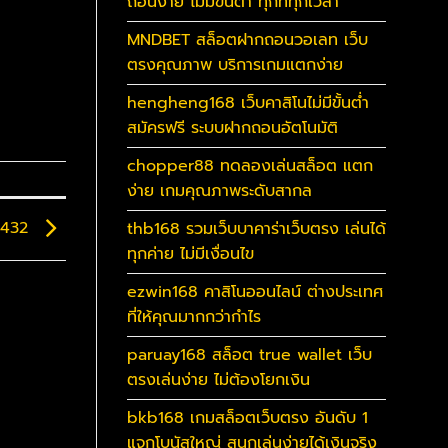
ถอนง่าย ไม่มีขั้นต่ำ ทุกที่ทุกเวลา
MNDBET สล็อตฝากถอนวอเลท เว็บ
ตรงคุณภาพ บริการเกมแตกง่าย
hengheng168 เว็บคาสิโนไม่มีขั้นต่ำ
สมัครฟรี ระบบฝากถอนอัตโนมัติ
chopper88 ทดลองเล่นสล็อต แตก
ง่าย เกมคุณภาพระดับสากล
thb168 รวมเว็บบาคาร่าเว็บตรง เล่นได้
e432
ทุกค่าย ไม่มีเงื่อนไข
ezwin168 คาสิโนออนไลน์ ต่างประเทศ
ที่ให้คุณมากกว่ากำไร
paruay168 สล็อต true wallet เว็บ
ตรงเล่นง่าย ไม่ต้องโยกเงิน
bkb168 เกมสล็อตเว็บตรง อันดับ 1
แจกโบนัสใหญ่ สนุกเล่นง่ายได้เงินจริง