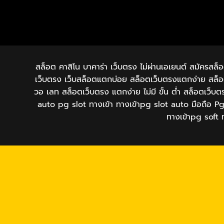
สล็อต คาสิโน บาคาร่า เว็บตรง ไม่ผ่านเอเยนต์ สมัครสล็
เว็บตรง เว็บสล็อตแตกบ่อย สล็อตเว็บตรงแตกง่าย สล
วอ เลท สล็อตเว็บตรง แตกง่าย ไม่มี ขั้น ต่ํา สล็อตเว
auto pg slot ทางเข้า ทางเข้าpg slot auto มือถือ P
ทางเข้าpg soft 
https://tga689z.com
https://tga689z.co
https:
https://pg15k.xyz
https://pg15k.co
https://pg15k.n
https://tgabet.xyz/
http://tga789.com/
https://tga
https://rico168.net/
https://rico168.com/
htt
https://reborn789.me/
https://jazz55.net/
https://
https://jazz-55.co/
https://jazz-55.com/
https://jazz-