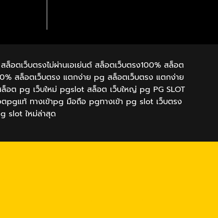
รง สล็อตเว็บตรงไม่ผ่านเอเย่นต์ สล็อตเว็บตรง100% สล็อต
00% สล็อตเว็บตรง แตกง่าย pg สล็อตเว็บตรง แตกง่าย
t สล็อต pg เว็บใหม่ pgslot สล็อต เว็บใหญ่ pg PG SLOT
อตpgแท้ ทางเข้าpg มือถือ pgทางเข้า pg slot เว็บตรง
 slot ใหม่ล่าสุด
g2g-cash.co
https://pg15k.bet
https://pg15k.me
s://pg15k.xyz
https://pg15k.co
https://tga1168.com/
t.net/
https://678xbet.co
https://ans-allstars.com/
s://reborn789.net/
https://true-walletslot.net
it.top
https://true-walletslot.com
https://jazz55.top/
gbetwallet.com/
https://g2gbetwallet.net/
https://xn-