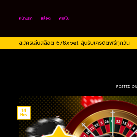
Skip
to
content
หน้าแรก
สล็อต
คาสิโน
สมัครเล่นสล็อต 678xbet ลุ้นรับเครดิตฟรีทุกวัน
POSTED O
14
Nov