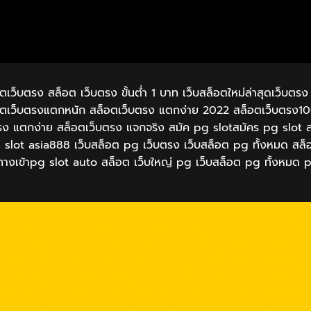
อตเว็บตรง สล็อต เว็บตรง ขั้นต่ำ 1 บาท เว็บสล็อตใหม่ล่าสุดเว็บต
็อตเว็บตรงแตกหนัก สล็อตเว็บตรง แตกง่าย 2022 สล็อตเว็บตรง1
็บตรง แตกง่าย สล็อตเว็บตรง แจกจริง สมัค pg slotสมัคร​ pg​ slo
g slot asia888 เว็บสล็อต pg เว็บตรง เว็บสล็อต pg ทั้งหมด สล็
ทางเข้าpg slot auto สล็อต เว็บใหญ่ pg เว็บสล็อต pg ทั้งหมด pg
//tga689z.xyz
https://rico689.com
https://g2g-cash.org
https://
et
https://pgbet15k.com
https://pg15k.bet
https://pg15k.me
http
1168.net/
https://tga1168.top/
https://tga1168.life/
https://678xbe
ps://one5bet.net/
https://one5bet.co/
https://tga199.com/
http
walletslottrue.com
https://true-walletslot.net
https://slot-freecred
55.net/
https://jazz55.co/
https://g2gbetvip888.com/
https://g2