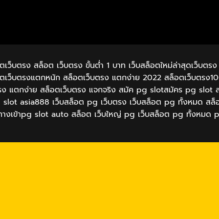
อตเว็บตรง สล็อต เว็บตรง ขั้นต่ำ 1 บาท เว็บสล็อตใหม่ล่าสุดเว็บต
็อตเว็บตรงแตกหนัก สล็อตเว็บตรง แตกง่าย 2022 สล็อตเว็บตรง1
็บตรง แตกง่าย สล็อตเว็บตรง แจกจริง สมัค pg slotสมัคร​ pg​ slo
g slot asia888 เว็บสล็อต pg เว็บตรง เว็บสล็อต pg ทั้งหมด สล็
ทางเข้าpg slot auto สล็อต เว็บใหญ่ pg เว็บสล็อต pg ทั้งหมด pg
//tga689z.xyz
https://rico689.com
https://g2g-cash.org
https://
et
https://pgbet15k.com
https://pg15k.bet
https://pg15k.me
http
1168.net/
https://tga1168.top/
https://tga1168.life/
https://678xbe
ps://one5bet.net/
https://one5bet.co/
https://tga199.com/
http
walletslottrue.com
https://true-walletslot.net
https://slot-freecred
55.net/
https://jazz55.co/
https://g2gbetvip888.com/
https://g2