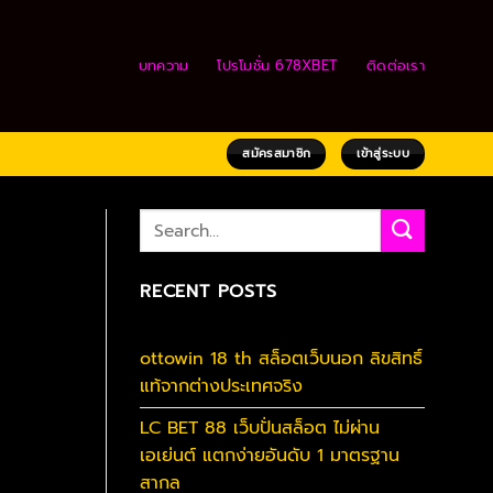
บทความ
โปรโมชั่น 678XBET
ติดต่อเรา
สมัครสมาชิก
เข้าสู่ระบบ
RECENT POSTS
ottowin 18 th สล็อตเว็บนอก ลิขสิทธิ์
แท้จากต่างประเทศจริง
LC BET 88 เว็บปั่นสล็อต ไม่ผ่าน
เอเย่นต์ แตกง่ายอันดับ 1 มาตรฐาน
สากล