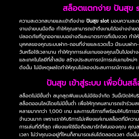
สล็อตแตกง่าย ปันสุข s
ความสะดวกสบายและเข้าถึงง่าย
ปันสุข slot
มอบความสะดวก
งานง่ายบนมือถือ ทำให้คุณสามารถเข้าถึงเกมได้อย่างง่ายด
ปลอดภัยที่ถูกออกแบบอย่างดีและมาตรการที่เข้มงวด ทำให
บุคคลของคุณระบบฝาก-ถอนที่ง่ายและรวดเร็ว มีระบบฝาก-ถ
วันหรือใช้เวลานาน ทำให้ทุกการเล่นเกมของคุณเป็นไปอย่าง
และเทคโนโลยีที่ล้ำสมัย สร้างประสบการณ์การเล่นเกมใหม่ๆ ท
ดังนั้น ไม่มีเหตุผลใดทำให้คุณไม่ลองประสบการณ์การเล่น เ
ปันสุข เข้าสู่ระบบ เพื่อปั่น
สล็
สล็อตไม่มีขั้นต่ำ สนุกสุดฟินแบบไม่มีข้อจำกัด วันนี้เปิดให้
สล็อตออนไลน์โดยไม่มีขั้นต่ำ เพื่อให้ทุกคนสามารถเข้าร่
หลายมากกว่า 1,000 เกม และการบริการที่พร้อมให้บริการตลอด
จำนวนมาก เพราะเราให้บริการไม่เพียงแค่เกมสล็อตที่มีความสนุ
การเล่นที่ดีที่สุด เพียงแค่ใช้มือถือสมาร์ทโฟนของคุณ คุ
เวลา ไม่ว่าคุณจะอยู่ที่ไหนก็สามารถเล่นได้ตลอดเวลา ดังนั้