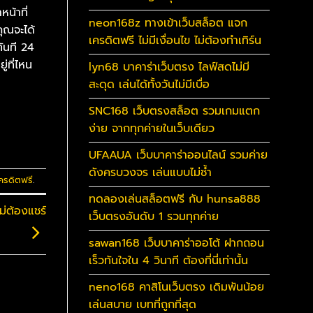
น้าที่
neon168z ทางเข้าเว็บสล็อต แจก
คุณจะได้
เครดิตฟรี ไม่มีเงื่อนไข ไม่ต้องทำเทิร์น
ทันที 24
ู่ที่ไหน
lyn68 บาคาร่าเว็บตรง ไลฟ์สดไม่มี
สะดุด เล่นได้ทั้งวันไม่มีเบื่อ
SNC168 เว็บตรงสล็อต รวมเกมแตก
ง่าย จากทุกค่ายในเว็บเดียว
UFAAUA เว็บบาคาร่าออนไลน์ รวมค่าย
ดังครบวงจร เล่นแบบไม่ซ้ำ
เครดิตฟรี
.
ทดลองเล่นสล็อตฟรี กับ hunsa888
่ต้องแชร์
เว็บตรงอันดับ 1 รวมทุกค่าย
sawan168 เว็บบาคาร่าออโต้ ฝากถอน
เร็วทันใจใน 4 วินาที ต้องที่นี่เท่านั้น
neno168 คาสิโนเว็บตรง เดิมพันน้อย
เล่นสบาย เบทที่ถูกที่สุด