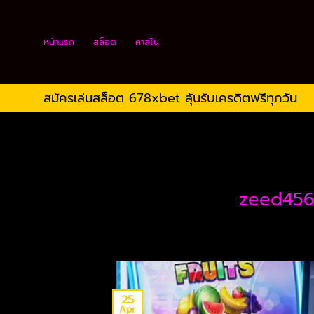
Skip
to
content
หน้าแรก
สล็อต
คาสิโน
สมัครเล่นสล็อต 678xbet ลุ้นรับเครดิตฟรีทุกวัน
zeed456 
25
Apr