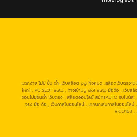
ทางเข้าpg soft 
https://tga689z.com
https://tga689z.co
https:
https://pg15k.xyz
https://pg15k.co
https://pg15k.n
https://tgabet.xyz/
http://tga789.com/
https://tga
https://rico168.net/
https://rico168.com/
htt
https://reborn789.me/
https://jazz55.net/
https://
https://jazz-55.co/
https://jazz-55.com/
https://jazz-
-82ca8bbo3nc4a9d.com/
https://g2gbetwallet.
https://walletslottrue.com/
https://wallet-slottrue.co
แตกง่าย ไม่มี ขั้น ต่ํา ,เว็บสล็อต pg ทั้งหมด ,สล็อตเว็บตรง1
ใหญ่ , PG SLOT auto , ทางเข้าpg slot auto มือถือ , เว็บสล
ถอนไม่มีขั้นต่ํา เว็บตรง , สล็อตออนไลน์ สมัครAUTO รับโบนัส ,
จริง มือ ถือ , เว็บคาสิโนออนไลน์ , เทคนิคเล่นคาสิโนออนไลน์ 
RICO168 , ส