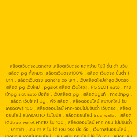
https://jazz-55.net/
https://jazz55.co/
https://g2gbetvip888.com/
https://g2gbetwallet.com/
https://g2gbetwallet.net/
https://xn-
-82ca8bbo3nc4a9d.com/
https://g2gbetwallet.co/
https://tga689.com
https://tga689.me/
https://tgabet689.com
https://tgabet689.net/
https://tgabet689.co
https://walletslottrue.com/
https://wallet-slottrue.com/
https://true-walletslot.net/
https://true-walletslot.com/
https://slot-freecredit.top/
สล็อตเว็บตรงแตกง่าย ,สล็อตเว็บตรง แตกง่าย ไม่มี ขั้น ต่ํา ,เว็บ
สล็อต pg ทั้งหมด ,สล็อตเว็บตรง100% , สล็อต เว็บตรง ขั้นต่ำ 1
บาท , สล็อตเว็บตรง แตกง่าย วอ เลท , เว็บสล็อตใหม่ล่าสุดเว็บตรง ,
สล็อต pg เว็บใหม่ , pgslot สล็อต เว็บใหญ่ , PG SLOT auto , ทาง
เข้าpg slot auto มือถือ , เว็บสล็อต pg , สล็อตpgแท้ , ทางเข้าpg ,
สล็อต เว็บใหญ่ pg , พีจี สล็อต , สล็อตออนไลน์ สมาชิกใหม่ รับ
เครดิตฟรี 100 , สล็อตออนไลน์ ฝาก-ถอนไม่มีขั้นต่ํา เว็บตรง , สล็อต
ออนไลน์ สมัครAUTO รับโบนัส , สล็อตออนไลน์ true wallet , สล็อต
เติมtrue wallet ฝาก10 รับ 100 , สล็อตออนไลน์ ฝาก ถอน ไม่มีขั้นต่ำ
, บาคาร่า , เกม คา สิ โน ได้ เงิน จริง มือ ถือ , เว็บคาสิโนออนไลน์ ,
เทคนิคเล่นคาสิโนออนไลน์ , เล่น พนัน ออนไลน์ ให้ ได้ เงิน , สมัคร เล่น