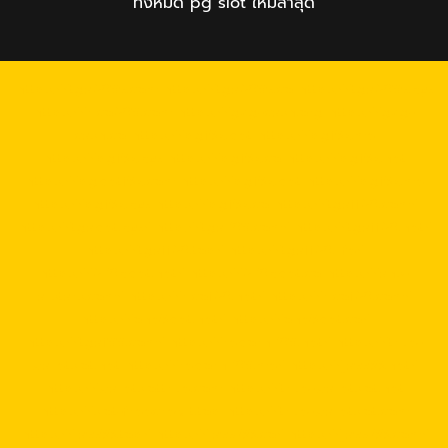
ทั้งหมด pg slot ใหม่ล่าสุด
https://tga689z.com
https://tga689z.co
https://tga689z.xyz
https://rico689.com
https://g2g-cash.org
https://g2g-
cash.co
https://pg15k.bet
https://pg15k.me
https://pg15k.xyz
https://pg15k.co
https://pg15k.net
https://pgbet15k.com
https://pg15k.bet
https://pg15k.me
https://pg15k.xyz
https://pg15k.co
https://tga1168.com/
https://tgabet.xyz/
http://tga789.com/
https://tga1168.net/
https://tga1168.top/
https://tga1168.life/
https://678xbet.net/
https://678xbet.co
https://ans-
allstars.com/
https://rico168.net/
https://rico168.com/
https://one5bet.net/
https://one5bet.co/
https://tga199.com/
https://reborn789.net/
https://true-
walletslot.net
https://reborn789.me/
https://jazz55.net/
https://walletslottrue.com
https://true-walletslot.net
https://slot-freecredit.top
https://true-walletslot.com
https://jazz55.top/
https://jazz-55.co/
https://jazz-55.com/