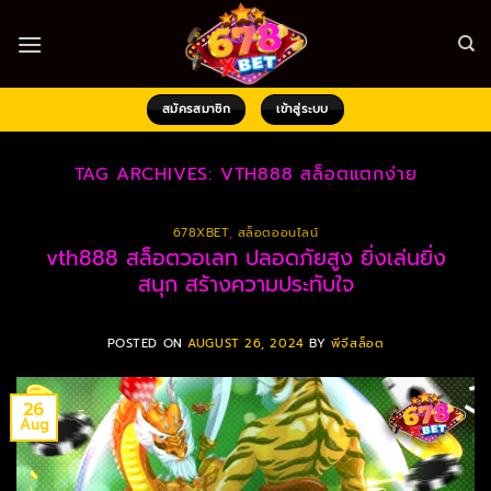
Skip
to
content
สมัครสมาชิก
เข้าสู่ระบบ
TAG ARCHIVES:
VTH888 สล็อตแตกง่าย
678XBET
,
สล็อตออนไลน์
vth888 สล็อตวอเลท ปลอดภัยสูง ยิ่งเล่นยิ่ง
สนุก สร้างความประทับใจ
POSTED ON
AUGUST 26, 2024
BY
พีจีสล็อต
26
Aug