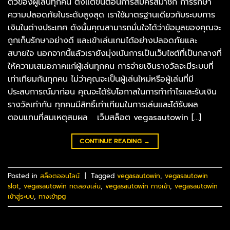
ตัวของผู้เล่นทุกคน ตั้งแต่ขั้นตอนการสมัครสมาชิก การรักษา
ความปลอดภัยในระดับสูงสุด เราใช้มาตรฐานเดียวกับระบบการ
เงินในต่างประเทศ ดังนั้นคุณสามารถมั่นใจได้ว่าข้อมูลของคุณจะ
ถูกเก็บรักษาอย่างดี และเข้าเล่นเกมได้อย่างปลอดภัยและ
สบายใจ นอกจากนี้แล้วเรายังมุ่งเน้นการเป็นเว็บไซต์ที่เป็นกลางที่
ให้ความเสมอภาคแก่ผู้เล่นทุกคน การจ่ายเงินรางวัลจะมีระบบที่
เท่าเทียมกันทุกคน ไม่ว่าคุณจะเป็นผู้เล่นใหม่หรือผู้เล่นที่มี
ประสบการณ์มาก่อน คุณจะได้รับโอกาสในการทำกำไรและรับเงิน
รางวัลเท่ากัน ทุกคนมีสิทธิ์เท่าเทียมในการเล่นและได้รับผล
ตอบแทนที่สมเหตุสมผล เว็บสล็อต vegasautowin […]
CONTINUE READING
→
Posted in
สล็อตออนไลน์
|
Tagged
vegasautowin
,
vegasautowin
slot
,
vegasautowin ทดลองเล่น
,
vegasautowin ทางเข้า
,
vegasautowin
เข้าสู่ระบบ
,
ทางเข้าpg