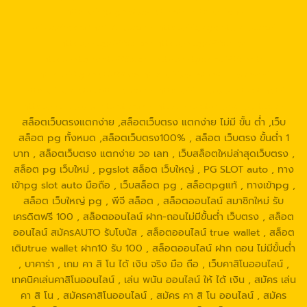
https://g2gbetwallet.net/
https://xn-
-82ca8bbo3nc4a9d.com/
https://g2gbetwallet.co/
https://tga689.com
https://tga689.me/
https://tgabet689.com
https://tgabet689.net/
https://tgabet689.co
https://walletslottrue.com/
https://wallet-slottrue.com/
https://true-walletslot.net/
https://true-walletslot.com/
https://slot-freecredit.top/
สล็อตเว็บตรงแตกง่าย ,สล็อตเว็บตรง แตกง่าย ไม่มี ขั้น ต่ํา ,เว็บ
สล็อต pg ทั้งหมด ,สล็อตเว็บตรง100% , สล็อต เว็บตรง ขั้นต่ำ 1
บาท , สล็อตเว็บตรง แตกง่าย วอ เลท , เว็บสล็อตใหม่ล่าสุดเว็บตรง ,
สล็อต pg เว็บใหม่ , pgslot สล็อต เว็บใหญ่ , PG SLOT auto , ทาง
เข้าpg slot auto มือถือ , เว็บสล็อต pg , สล็อตpgแท้ , ทางเข้าpg ,
สล็อต เว็บใหญ่ pg , พีจี สล็อต , สล็อตออนไลน์ สมาชิกใหม่ รับ
เครดิตฟรี 100 , สล็อตออนไลน์ ฝาก-ถอนไม่มีขั้นต่ํา เว็บตรง , สล็อต
ออนไลน์ สมัครAUTO รับโบนัส , สล็อตออนไลน์ true wallet , สล็อต
เติมtrue wallet ฝาก10 รับ 100 , สล็อตออนไลน์ ฝาก ถอน ไม่มีขั้นต่ำ
, บาคาร่า , เกม คา สิ โน ได้ เงิน จริง มือ ถือ , เว็บคาสิโนออนไลน์ ,
เทคนิคเล่นคาสิโนออนไลน์ , เล่น พนัน ออนไลน์ ให้ ได้ เงิน , สมัคร เล่น
คา สิ โน , สมัครคาสิโนออนไลน์ , สมัคร คา สิ โน ออนไลน์ , สมัคร