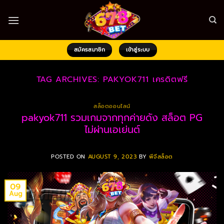
Skip
to
content
สมัครสมาชิก
เข้าสู่ระบบ
TAG ARCHIVES:
PAKYOK711 เครดิตฟรี
สล็อตออนไลน์
pakyok711 รวมเกมจากทุกค่ายดัง สล็อต PG
ไม่ผ่านเอเย่นต์
POSTED ON
AUGUST 9, 2023
BY
พีจีสล็อต
09
Aug