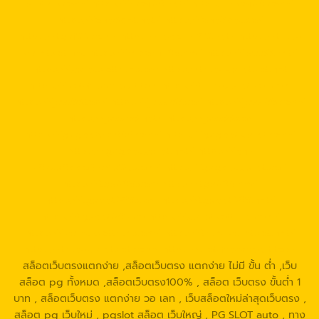
allstars.com/
https://rico168.net/
https://rico168.com/
https://one5bet.net/
https://one5bet.co/
https://tga199.com/
https://reborn789.net/
https://true-
walletslot.net
https://reborn789.me/
https://jazz55.net/
https://walletslottrue.com
https://true-walletslot.net
https://slot-freecredit.top
https://true-walletslot.com
https://jazz55.top/
https://jazz-55.co/
https://jazz-55.com/
https://jazz-55.net/
https://jazz55.co/
https://g2gbetvip888.com/
https://g2gbetwallet.com/
https://g2gbetwallet.net/
https://xn-
-82ca8bbo3nc4a9d.com/
https://g2gbetwallet.co/
https://tga689.com
https://tga689.me/
https://tgabet689.com
https://tgabet689.net/
https://tgabet689.co
https://walletslottrue.com/
https://wallet-slottrue.com/
https://true-walletslot.net/
https://true-walletslot.com/
https://slot-freecredit.top/
สล็อตเว็บตรงแตกง่าย ,สล็อตเว็บตรง แตกง่าย ไม่มี ขั้น ต่ํา ,เว็บ
สล็อต pg ทั้งหมด ,สล็อตเว็บตรง100% , สล็อต เว็บตรง ขั้นต่ำ 1
บาท , สล็อตเว็บตรง แตกง่าย วอ เลท , เว็บสล็อตใหม่ล่าสุดเว็บตรง ,
สล็อต pg เว็บใหม่ , pgslot สล็อต เว็บใหญ่ , PG SLOT auto , ทาง