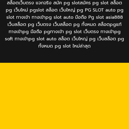
สล็อตเว็บตรง แจกจริง สมัค pg slotสมัคร​ pg​ slot สล็อต
pg เว็บใหม่ pgslot สล็อต เว็บใหญ่ pg PG SLOT auto pg
slot ทางเข้า ทางเข้าpg slot auto มือถือ Pg slot asia888
เว็บสล็อต pg เว็บตรง เว็บสล็อต pg ทั้งหมด สล็อตpgแท้
ทางเข้าpg มือถือ pgทางเข้า pg slot เว็บตรง ทางเข้าpg
soft ทางเข้าpg slot auto สล็อต เว็บใหญ่ pg เว็บสล็อต pg
ทั้งหมด pg slot ใหม่ล่าสุด
https://tga689z.com
https://tga689z.co
https://tga689z.xyz
https://rico689.com
https://g2g-cash.org
https://g2g-
cash.co
https://pg15k.bet
https://pg15k.me
https://pg15k.xyz
https://pg15k.co
https://pg15k.net
https://pgbet15k.com
https://pg15k.bet
https://pg15k.me
https://pg15k.xyz
https://pg15k.co
https://tga1168.com/
https://tgabet.xyz/
http://tga789.com/
https://tga1168.net/
https://tga1168.top/
https://tga1168.life/
https://678xbet.net/
https://678xbet.co
https://ans-