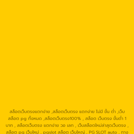
allstars.com/
https://rico168.net/
https://rico168.com/
https://one5bet.net/
https://one5bet.co/
https://tga199.com/
https://reborn789.net/
https://true-
walletslot.net
https://reborn789.me/
https://jazz55.net/
https://walletslottrue.com
https://true-walletslot.net
https://slot-freecredit.top
https://true-walletslot.com
https://jazz55.top/
https://jazz-55.co/
https://jazz-55.com/
https://jazz-55.net/
https://jazz55.co/
https://g2gbetvip888.com/
https://g2gbetwallet.com/
https://g2gbetwallet.net/
https://xn-
-82ca8bbo3nc4a9d.com/
https://g2gbetwallet.co/
https://tga689.com
https://tga689.me/
https://tgabet689.com
https://tgabet689.net/
https://tgabet689.co
https://walletslottrue.com/
https://wallet-slottrue.com/
https://true-walletslot.net/
https://true-walletslot.com/
https://slot-freecredit.top/
สล็อตเว็บตรงแตกง่าย ,สล็อตเว็บตรง แตกง่าย ไม่มี ขั้น ต่ํา ,เว็บ
สล็อต pg ทั้งหมด ,สล็อตเว็บตรง100% , สล็อต เว็บตรง ขั้นต่ำ 1
บาท , สล็อตเว็บตรง แตกง่าย วอ เลท , เว็บสล็อตใหม่ล่าสุดเว็บตรง ,
สล็อต pg เว็บใหม่ , pgslot สล็อต เว็บใหญ่ , PG SLOT auto , ทาง