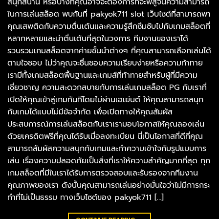
สนุกสนาน หรือบางทีคุณอาจจะต้องการที่จะพิสูจน์ความสามารถ
ในการเล่นสล็อต พบกันที่ pakyok711 slot เว็บไซต์ที่สามารถพา
คุณเสพติดกับความตื่นเต้นและความรู้สึกซึมซับไปกับเกมสล็อตที่
หลากหลายและน่าตื่นเต้นที่สุดในวงการ ทีมงานของเราได้
รวบรวมเกมสล็อตจากค่ายชั้นนำต่างๆ ที่คุณสามารถเลือกเล่นได้
ตามใจชอบ ไม่ว่าคุณจะชื่นชอบความเรียบง่ายหรือความท้าทาย
เรามีทั้งเกมสล็อตพื้นฐานและเกมส์ที่ท้าทายสำหรับผู้ที่มีความ
เชี่ยวชาญ ความสะดวกสบายกับการเล่นเกมสล็อต PG กับเราที่
เปิดให้คุณเข้าสู่เกมทันทีโดยไม่ผ่านเอเย่นต์ ให้คุณสามารถสนุก
กับเกมได้แบบไม่มีข้อจำกัด เพื่อเปิดทางให้คุณสัมผัส
ประสบการณ์การเล่นสล็อตกับเราเรามอบโอกาสให้คุณลองเล่น
ด้วยเครดิตฟรีที่คุณได้รับเมื่อลงทะเบียน นี่เป็นโอกาสที่ดีที่คุณ
สามารถสัมผัสความสนุกกับเกมและทำความเข้าใจกับรูปแบบการ
เล่น เรื่องความปลอดภัยเป็นสิ่งที่เราให้ความสำคัญมากที่สุด ทุก
เกมสล็อตที่มีในเราได้รับการตรวจสอบและรับรองจากทีมงาน
คุณภาพของเรา ดังนั้นคุณสามารถเล่นอย่างมั่นใจว่าไม่มีการกระ
ทำที่ไม่เป็นธรรม ทางเว็บไซต์ของ pakyok711 […]