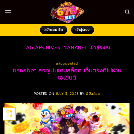
Skip
to
content
สมัครสมาชิก
เข้าสู่ระบบ
TAG ARCHIVES:
NANABET เข้าสู่ระบบ
สล็อตออนไลน์
nanabet ลงทุนในเกมสล็อต เว็บตรงที่ไม่ผ่าน
เอเย่นต์
POSTED ON
JULY 5, 2023
BY
พีจีสล็อต
05
Jul