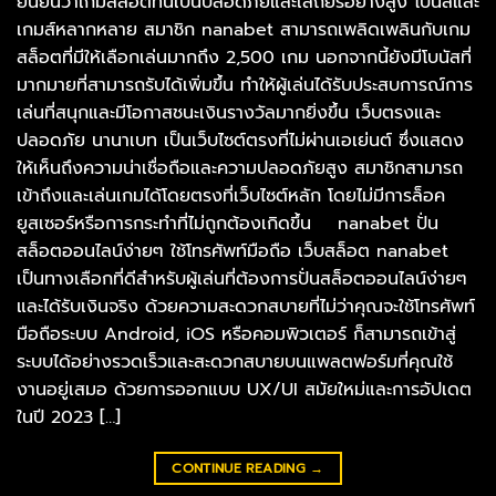
ยืนยันว่าเกมสล็อตที่นี่เป็นปลอดภัยและเสถียรอย่างสูง โบนัสและ
เกมส์หลากหลาย สมาชิก nanabet สามารถเพลิดเพลินกับเกม
สล็อตที่มีให้เลือกเล่นมากถึง 2,500 เกม นอกจากนี้ยังมีโบนัสที่
มากมายที่สามารถรับได้เพิ่มขึ้น ทำให้ผู้เล่นได้รับประสบการณ์การ
เล่นที่สนุกและมีโอกาสชนะเงินรางวัลมากยิ่งขึ้น เว็บตรงและ
ปลอดภัย นานาเบท เป็นเว็บไซต์ตรงที่ไม่ผ่านเอเย่นต์ ซึ่งแสดง
ให้เห็นถึงความน่าเชื่อถือและความปลอดภัยสูง สมาชิกสามารถ
เข้าถึงและเล่นเกมได้โดยตรงที่เว็บไซต์หลัก โดยไม่มีการล็อค
ยูสเซอร์หรือการกระทำที่ไม่ถูกต้องเกิดขึ้น nanabet ปั่น
สล็อตออนไลน์ง่ายๆ ใช้โทรศัพท์มือถือ เว็บสล็อต nanabet
เป็นทางเลือกที่ดีสำหรับผู้เล่นที่ต้องการปั่นสล็อตออนไลน์ง่ายๆ
และได้รับเงินจริง ด้วยความสะดวกสบายที่ไม่ว่าคุณจะใช้โทรศัพท์
มือถือระบบ Android, iOS หรือคอมพิวเตอร์ ก็สามารถเข้าสู่
ระบบได้อย่างรวดเร็วและสะดวกสบายบนแพลตฟอร์มที่คุณใช้
งานอยู่เสมอ ด้วยการออกแบบ UX/UI สมัยใหม่และการอัปเดต
ในปี 2023 […]
CONTINUE READING
→