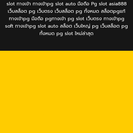
slot ทางเข้า ทางเข้าpg slot auto มือถือ Pg slot asia888
เว็บสล็อต pg เว็บตรง เว็บสล็อต pg ทั้งหมด สล็อตpgแท้
ทางเข้าpg มือถือ pgทางเข้า pg slot เว็บตรง ทางเข้าpg
soft ทางเข้าpg slot auto สล็อต เว็บใหญ่ pg เว็บสล็อต pg
ทั้งหมด pg slot ใหม่ล่าสุด
https://tga689z.com
https://tga689z.co
https://tga689z.xyz
https://rico689.com
https://g2g-cash.org
https://g2g-
cash.co
https://pg15k.bet
https://pg15k.me
https://pg15k.xyz
https://pg15k.co
https://pg15k.net
https://pgbet15k.com
https://pg15k.bet
https://pg15k.me
https://pg15k.xyz
https://pg15k.co
https://tga1168.com/
https://tgabet.xyz/
http://tga789.com/
https://tga1168.net/
https://tga1168.top/
https://tga1168.life/
https://678xbet.net/
https://678xbet.co
https://ans-
allstars.com/
https://rico168.net/
https://rico168.com/
https://one5bet.net/
https://one5bet.co/