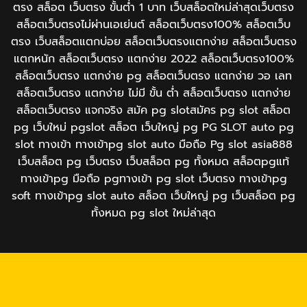
ตรง สล็อต เว็บตรง ขั้นต่ำ 1 บาท เว็บสล็อตใหม่ล่าสุดเว็บตรง
สล็อตเว็บตรงไม่ผ่านเอเย่นต์ สล็อตเว็บตรง100% สล็อตเว็บ
ตรง เว็บสล็อตแตกบ่อย สล็อตเว็บตรงแตกง่าย สล็อตเว็บตรง
แตกหนัก สล็อตเว็บตรง แตกง่าย 2022 สล็อตเว็บตรง100%
สล็อตเว็บตรง แตกง่าย pg สล็อตเว็บตรง แตกง่าย วอ เลท
สล็อตเว็บตรง แตกง่าย ไม่มี ขั้น ต่ํา สล็อตเว็บตรง แตกง่าย
สล็อตเว็บตรง แจกจริง สมัค pg slotสมัคร​ pg​ slot สล็อต
pg เว็บใหม่ pgslot สล็อต เว็บใหญ่ pg PG SLOT auto pg
slot ทางเข้า ทางเข้าpg slot auto มือถือ Pg slot asia888
เว็บสล็อต pg เว็บตรง เว็บสล็อต pg ทั้งหมด สล็อตpgแท้
ทางเข้าpg มือถือ pgทางเข้า pg slot เว็บตรง ทางเข้าpg
soft ทางเข้าpg slot auto สล็อต เว็บใหญ่ pg เว็บสล็อต pg
ทั้งหมด pg slot ใหม่ล่าสุด
https://tga689z.com
https://tga689z.co
https://tga689z.xyz
https://rico689.com
https://g2g-cash.org
https://g2g-
cash.co
https://pg15k.bet
https://pg15k.me