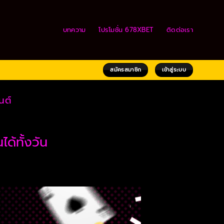
บทความ
โปรโมชั่น 678XBET
ติดต่อเรา
สมัครสมาชิก
เข้าสู่ระบบ
นต์
ด้ทั้งวัน