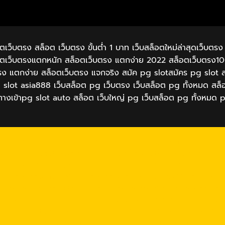
อตเว็บตรง สล็อต เว็บตรง ขั้นต่ำ 1 บาท เว็บสล็อตใหม่ล่าสุดเว็บต
็อตเว็บตรงแตกหนัก สล็อตเว็บตรง แตกง่าย 2022 สล็อตเว็บตรง1
็บตรง แตกง่าย สล็อตเว็บตรง แจกจริง สมัค pg slotสมัคร​ pg​ slo
g slot asia888 เว็บสล็อต pg เว็บตรง เว็บสล็อต pg ทั้งหมด สล็
ทางเข้าpg slot auto สล็อต เว็บใหญ่ pg เว็บสล็อต pg ทั้งหมด pg
//tga689z.xyz
https://rico689.com
https://g2g-cash.org
https://
et
https://pgbet15k.com
https://pg15k.bet
https://pg15k.me
http
1168.net/
https://tga1168.top/
https://tga1168.life/
https://678xbe
ps://one5bet.net/
https://one5bet.co/
https://tga199.com/
http
walletslottrue.com
https://true-walletslot.net
https://slot-freecred
55.net/
https://jazz55.co/
https://g2gbetvip888.com/
https://g2
co/
https://tga689.com
https://tga689.me/
https://tgabet689.
m/
https://true-walletslot.net/
https://true-walletslot.com/
https:/