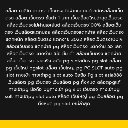
สล็อต คาสิโน บาคาร่า เว็บตรง ไม่ผ่านเอเยนต์ สมัครสล็อตเว็บ
ตรง สล็อต เว็บตรง ขั้นต่ำ 1 บาท เว็บสล็อตใหม่ล่าสุดเว็บตรง
สล็อตเว็บตรงไม่ผ่านเอเย่นต์ สล็อตเว็บตรง100% สล็อตเว็บ
ตรง เว็บสล็อตแตกบ่อย สล็อตเว็บตรงแตกง่าย สล็อตเว็บตรง
แตกหนัก สล็อตเว็บตรง แตกง่าย 2022 สล็อตเว็บตรง100%
สล็อตเว็บตรง แตกง่าย pg สล็อตเว็บตรง แตกง่าย วอ เลท
สล็อตเว็บตรง แตกง่าย ไม่มี ขั้น ต่ํา สล็อตเว็บตรง แตกง่าย
สล็อตเว็บตรง แจกจริง สมัค pg slotสมัคร​ pg​ slot สล็อต
pg เว็บใหม่ pgslot สล็อต เว็บใหญ่ pg PG SLOT auto pg
slot ทางเข้า ทางเข้าpg slot auto มือถือ Pg slot asia888
เว็บสล็อต pg เว็บตรง เว็บสล็อต pg ทั้งหมด สล็อตpgแท้
ทางเข้าpg มือถือ pgทางเข้า pg slot เว็บตรง ทางเข้าpg
soft ทางเข้าpg slot auto สล็อต เว็บใหญ่ pg เว็บสล็อต pg
ทั้งหมด pg slot ใหม่ล่าสุด