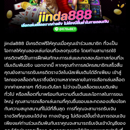
jinda888 มีเครดิตฟรีให้คุณเมื่อคุณเข้าร่วมสมาชิก ที่จะเป็น
โอกาสให้คุณลองเล่นก่อนที่จะลงทุนจริง โดยท่านสามารถใช้
เครดิตฟรีนี้ในการฝึกฝนทักษะการเล่นและทดสอบโอกาสก่อนที่จะ
เริ่มเดิมพันจริง นอกจากนี้ หากคุณทำการสมัครสมาชิกเสร็จสิ้น
คุณยังสามารถรับเครดิตรางวัลโบนัสเพิ่มเติมได้อีกเพียบ เข้าสู่
โลกของสล็อตกับเราซึ่งมีความหลากหลายในการเลือกเล่นสล็อต
จากค่ายหลายๆ ที่ดังระดับโลก ไม่ว่าจะเป็นสล็อตแบบเดิมพัน
ทั่วไป หรือสล็อตที่มาพร้อมกับความตื่นเต้นและโอกาสในการชนะ
ใหญ่ คุณสามารถเลือกเล่นเกมที่คุณชื่นชอบและทดลองเสี่ยงโชค
กับความสนุกสนานที่ไม่มีที่สิ้นสุด การที่คุณจะสามารถรับเงิน
รางวัลที่คุณชนะได้ง่าย ทางเข้าpg ไม่ต้องมีขั้นต่ำในการถอนเงิน
เพียงแค่ท่านร่วมเดิมพันกับเราคุณจะสามารถรับเงินเข้าบัญชีของ