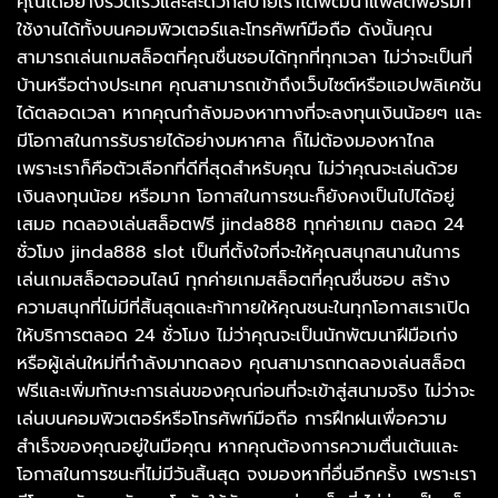
คุณได้อย่างรวดเร็วและสะดวกสบายเราได้พัฒนาแพลตฟอร์มที่
ใช้งานได้ทั้งบนคอมพิวเตอร์และโทรศัพท์มือถือ ดังนั้นคุณ
สามารถเล่นเกมสล็อตที่คุณชื่นชอบได้ทุกที่ทุกเวลา ไม่ว่าจะเป็นที่
บ้านหรือต่างประเทศ คุณสามารถเข้าถึงเว็บไซต์หรือแอปพลิเคชัน
ได้ตลอดเวลา หากคุณกำลังมองหาทางที่จะลงทุนเงินน้อยๆ และ
มีโอกาสในการรับรายได้อย่างมหาศาล ก็ไม่ต้องมองหาไกล
เพราะเราก็คือตัวเลือกที่ดีที่สุดสำหรับคุณ ไม่ว่าคุณจะเล่นด้วย
เงินลงทุนน้อย หรือมาก โอกาสในการชนะก็ยังคงเป็นไปได้อยู่
เสมอ ทดลองเล่นสล็อตฟรี jinda888 ทุกค่ายเกม ตลอด 24
ชั่วโมง jinda888 slot เป็นที่ตั้งใจที่จะให้คุณสนุกสนานในการ
เล่นเกมสล็อตออนไลน์ ทุกค่ายเกมสล็อตที่คุณชื่นชอบ สร้าง
ความสนุกที่ไม่มีที่สิ้นสุดและท้าทายให้คุณชนะในทุกโอกาสเราเปิด
ให้บริการตลอด 24 ชั่วโมง ไม่ว่าคุณจะเป็นนักพัฒนาฝีมือเก่ง
หรือผู้เล่นใหม่ที่กำลังมาทดลอง คุณสามารถทดลองเล่นสล็อต
ฟรีและเพิ่มทักษะการเล่นของคุณก่อนที่จะเข้าสู่สนามจริง ไม่ว่าจะ
เล่นบนคอมพิวเตอร์หรือโทรศัพท์มือถือ การฝึกฝนเพื่อความ
สำเร็จของคุณอยู่ในมือคุณ หากคุณต้องการความตื่นเต้นและ
โอกาสในการชนะที่ไม่มีวันสิ้นสุด จงมองหาที่อื่นอีกครั้ง เพราะเรา