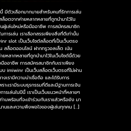
ะนี้ มีตัวเลือกมากมายสำหรับคนที่รักการเล่น
มสล็อตจากค่ายหลากหลายที่ถูกนำมาไว้ใน
ป็นผู้เล่นใหม่หรือมืออาชีพ การสมัครสมาชิก
ในการเล่น เราเลือกสรรเพียงสิ่งที่ดีเท่านั้น
inr slot เป็นเว็บไซต์สล็อตที่เป็นเว็บตรง
รเล่น สล็อตออนไลน์ ฝากทรูวอลเล็ต เน้น
ยหลากหลายที่ถูกนำมาไว้ในเว็บไซต์นี้ด้วย
หรือมืออาชีพ การสมัครสมาชิกกับเราเพียง
ะบบ imiwinr เป็นเว็บสล็อตเว็บตรงที่ไม่ผ่าน
างเรามีความน่าเชื่อถือ และได้รับการ
พราะเรามีระบบธุรกรรมที่ดีและมีฐานการเงิน
การเล่นในปีนี้ เราเป็นเว็บแนวหน้าที่หลายๆ
่านพร้อมที่จะเข้าร่วมกับเราแล้วหรือยัง มา
กสนานและความพึงพอใจของผู้เล่นทุกคน […]