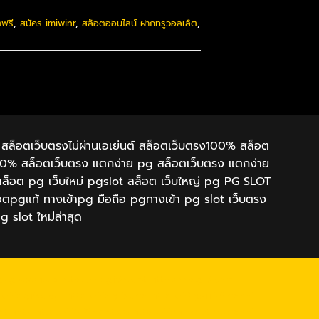
ตฟรี
,
สมัคร imiwinr
,
สล็อตออนไลน์ ฝากทรูวอลเล็ต
,
รง สล็อตเว็บตรงไม่ผ่านเอเย่นต์ สล็อตเว็บตรง100% สล็อต
00% สล็อตเว็บตรง แตกง่าย pg สล็อตเว็บตรง แตกง่าย
t สล็อต pg เว็บใหม่ pgslot สล็อต เว็บใหญ่ pg PG SLOT
อตpgแท้ ทางเข้าpg มือถือ pgทางเข้า pg slot เว็บตรง
 slot ใหม่ล่าสุด
g2g-cash.co
https://pg15k.bet
https://pg15k.me
s://pg15k.xyz
https://pg15k.co
https://tga1168.com/
t.net/
https://678xbet.co
https://ans-allstars.com/