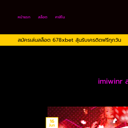
Skip
to
content
หน้าแรก
สล็อต
คาสิโน
สมัครเล่นสล็อต 678xbet ลุ้นรับเครดิตฟรีทุกวัน
imiwinr ส
16
Jun