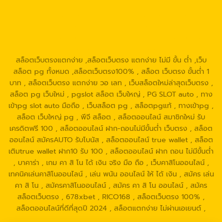
https://tga689.com
https://tga689.me/
https://tgabet689.com
https://tgabet689.net/
https://tgabet689.co
https://walletslottrue.com/
https://wallet-slottrue.com/
https://true-walletslot.net/
https://true-walletslot.com/
https://slot-freecredit.top/
สล็อตเว็บตรงแตกง่าย ,สล็อตเว็บตรง แตกง่าย ไม่มี ขั้น ต่ํา ,เว็บ
สล็อต pg ทั้งหมด ,สล็อตเว็บตรง100% , สล็อต เว็บตรง ขั้นต่ำ 1
บาท , สล็อตเว็บตรง แตกง่าย วอ เลท , เว็บสล็อตใหม่ล่าสุดเว็บตรง ,
สล็อต pg เว็บใหม่ , pgslot สล็อต เว็บใหญ่ , PG SLOT auto , ทาง
เข้าpg slot auto มือถือ , เว็บสล็อต pg , สล็อตpgแท้ , ทางเข้าpg ,
สล็อต เว็บใหญ่ pg , พีจี สล็อต , สล็อตออนไลน์ สมาชิกใหม่ รับ
เครดิตฟรี 100 , สล็อตออนไลน์ ฝาก-ถอนไม่มีขั้นต่ํา เว็บตรง , สล็อต
ออนไลน์ สมัครAUTO รับโบนัส , สล็อตออนไลน์ true wallet , สล็อต
เติมtrue wallet ฝาก10 รับ 100 , สล็อตออนไลน์ ฝาก ถอน ไม่มีขั้นต่ำ
, บาคาร่า , เกม คา สิ โน ได้ เงิน จริง มือ ถือ , เว็บคาสิโนออนไลน์ ,
เทคนิคเล่นคาสิโนออนไลน์ , เล่น พนัน ออนไลน์ ให้ ได้ เงิน , สมัคร เล่น
คา สิ โน , สมัครคาสิโนออนไลน์ , สมัคร คา สิ โน ออนไลน์ , สมัคร
สล็อตเว็บตรง , 678xbet , RICO168 , สล็อตเว็บตรง 100% ,
สล็อตออนไลน์ที่ดีที่สุดปี 2024 , สล็อตแตกง่าย ไม่ผ่านเอเยนต์ ,