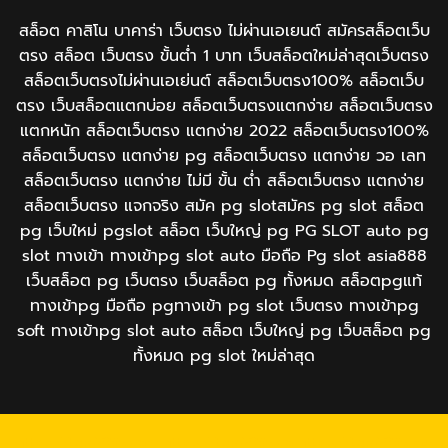
สล็อต คาสิโน บาคาร่า เว็บตรง ไม่ผ่านเอเยนต์ สมัครสล็อตเว็บ
ตรง สล็อต เว็บตรง ขั้นต่ำ 1 บาท เว็บสล็อตใหม่ล่าสุดเว็บตรง
สล็อตเว็บตรงไม่ผ่านเอเย่นต์ สล็อตเว็บตรง100% สล็อตเว็บ
ตรง เว็บสล็อตแตกบ่อย สล็อตเว็บตรงแตกง่าย สล็อตเว็บตรง
แตกหนัก สล็อตเว็บตรง แตกง่าย 2022 สล็อตเว็บตรง100%
สล็อตเว็บตรง แตกง่าย pg สล็อตเว็บตรง แตกง่าย วอ เลท
สล็อตเว็บตรง แตกง่าย ไม่มี ขั้น ต่ํา สล็อตเว็บตรง แตกง่าย
สล็อตเว็บตรง แจกจริง สมัค pg slotสมัคร​ pg​ slot สล็อต
pg เว็บใหม่ pgslot สล็อต เว็บใหญ่ pg PG SLOT auto pg
slot ทางเข้า ทางเข้าpg slot auto มือถือ Pg slot asia888
เว็บสล็อต pg เว็บตรง เว็บสล็อต pg ทั้งหมด สล็อตpgแท้
ทางเข้าpg มือถือ pgทางเข้า pg slot เว็บตรง ทางเข้าpg
soft ทางเข้าpg slot auto สล็อต เว็บใหญ่ pg เว็บสล็อต pg
ทั้งหมด pg slot ใหม่ล่าสุด
https://tga689z.com
https://tga689z.co
https://tga689z.xyz