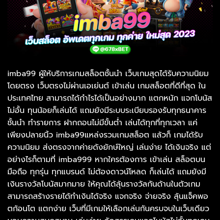
imba99 ผู้ให้บริการเกมสล็อตชั้นนำ เว็บเกมสุดได้รับความนิยม
โดยตรง เว็บตรงไม่ผ่านเอเย่นต์ เข้าเล่น เกมสล็อตที่ดีที่สุด ใน
ประเทศไทย สามารถได้กำไรได้เป็นอย่างมาก แตกหนัก แจกโบนัส
ไม่อั้น ทุนน้อยก็เล่นได้ แถมยังมีระบบระเบียบรองรับทุกธนาคาร
ชั้นนำ ทำรายการ ฝากถอนไม่มีขั้นต่ำ เล่นได้ทุกที่ทุกเวลา แค่
เพียงปลายนิ้ว imba99แหล่งรวมเกมสล็อต แล้วก็ เกมได้รับ
ความนิยม ส่งตรงจากค่ายดังยักษ์ใหญ่ เล่นง่าย ได้เงินจริง แต่
อย่างไรก็ตามที่ imba999 หากใครต้องการ เข้าเล่น สล็อตบน
มือถือ ทุกรุ่น ทุกแบรนด์ ไม่ต้องดาวน์โหลด ก็เล่นได้ แถมยังมี
เงินรางวัลโบนัสมากมาย ให้คุณได้ลุ้นรางวัลกันด้านในตัวเกม
สามารถสร้างรายได้ทำเงินได้จริง แจกจริง จ่ายจริง ลุ้นแจ็คพอ
ตก้อนโต แตกง่าย เว็บที่มีเกมให้เลือกเล่นกันครบจบในเว็บเดียว