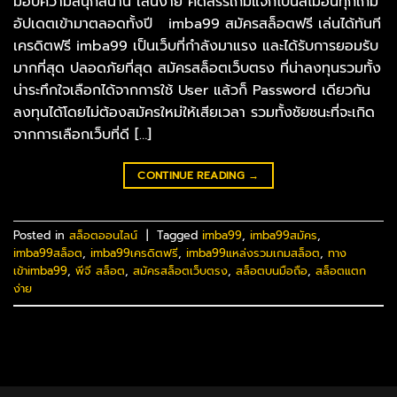
มอบความสนุกสนาน เล่นง่าย คัดสรรเกมแจกโบนัสไม่อั้นทุกเกม
อัปเดตเข้ามาตลอดทั้งปี imba99 สมัครสล็อตฟรี เล่นได้ทันที
เครดิตฟรี imba99 เป็นเว็บที่กำลังมาแรง และได้รับการยอมรับ
มากที่สุด ปลอดภัยที่สุด สมัครสล็อตเว็บตรง ที่น่าลงทุนรวมทั้ง
น่าระทึกใจเลือกได้จากการใช้ User แล้วก็ Password เดียวกัน
ลงทุนได้โดยไม่ต้องสมัครใหม่ให้เสียเวลา รวมทั้งชัยชนะที่จะเกิด
จากการเลือกเว็บที่ดี […]
CONTINUE READING
→
Posted in
สล็อตออนไลน์
|
Tagged
imba99
,
imba99สมัคร
,
imba99สล็อต
,
imba99เครดิตฟรี
,
imba99แหล่งรวมเกมสล็อต
,
ทาง
เข้าimba99
,
พีจี สล็อต
,
สมัครสล็อตเว็บตรง
,
สล็อตบนมือถือ
,
สล็อตแตก
ง่าย