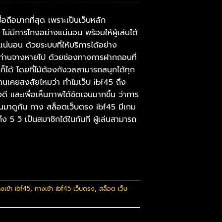
อถือมากที่สุด เพราะเป็นเว็บหลัก
 ไม่มีการโกงอย่างแน่นอน พร้อมให้ผู้เล่นได้
งแน่นอน ด้วยระบบที่ให้บริการได้อย่าง
องท่านจางหายไป ด้วยช่องทางการฝากถอนที่
ก็ได้ โดยที่ไม้ต้องกังวลสามารถสนุกได้ทุก
่านเคยสงสัยไหมว่า ทำไมเว็บ ibf45 ถึง
งดี และเพื่อเห็นภาพได้ชัดเจนมากขึ้น ว่าการ
้างนั้นมาดูกัน ทาง สล็อตเว็บตรง ibf45 มีเกม
ึง 5 วิ เป็นสมาชิกได้ในทันที ผู้เล่นสามารถ
งเข้า ibf45
,
ทางเข้า ibf45 เว็บตรง
,
สล็อต เว็บ