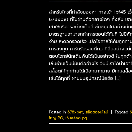
สำหรับใครที่กำลังมองหา ทางเข้า ibf45 เว็
678xbet ที่ไม่ผ่านตัวกลางใดๆ ทั้งสิ้น เรา
เข้าใช้บริการอย่างเต็มที่เล่นสนุกได้อย่างม
มาตรฐานสามารถทำการถอนได้ทันที ไม่มีหัก
ง่าย สะดวกรวดเร็ว เปิดโอกาสให้กับทุกท่าน
การลงทุน การันรับรองดีกว่าที่อื่นอย่างแ
ตอบโจทย์นักเดิมพันได้เป็นอย่างดี ในทุกด้า
เล่นผ่านเว็บนี้มันดีอย่างไร วันนี้เราได้นำเ
สล็อตให้ทุกท่านได้เลือกมากมาย มีเกมสล็อตที
เล่นได้ทุกที่ ผ่านบนอุปกรณ์มือถือ […]
Posted in
678xbet
,
สล็อตออนไลน์
|
Tagged
6
ใหญ่ PG
,
เว็บสล็อต pg