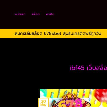
Skip
to
content
หน้าแรก
สล็อต
คาสิโน
สมัครเล่นสล็อต 678xbet ลุ้นรับเครดิตฟรีทุกวัน
ibf45 เว็บสล็
20
May