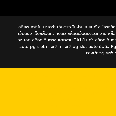
สล็อต คาสิโน บาคาร่า เว็บตรง ไม่ผ่านเอเยนต์ สมัครสล็
เว็บตรง เว็บสล็อตแตกบ่อย สล็อตเว็บตรงแตกง่าย สล
วอ เลท สล็อตเว็บตรง แตกง่าย ไม่มี ขั้น ต่ํา สล็อตเว
auto pg slot ทางเข้า ทางเข้าpg slot auto มือถือ P
ทางเข้าpg soft 
https://tga689z.com
https://tga689z.co
https:
https://pg15k.xyz
https://pg15k.co
https://pg15k.n
https://tgabet.xyz/
http://tga789.com/
https://tga
https://rico168.net/
https://rico168.com/
htt
https://reborn789.me/
https://jazz55.net/
https://
https://jazz-55.co/
https://jazz-55.com/
https://jazz-
-82ca8bbo3nc4a9d.com/
https://g2gbetwallet.