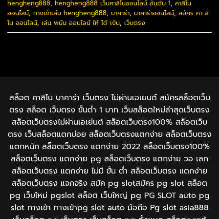
hengheng888
,
hengheng888 เว็บคาสิโนออนไลน์ อันดับ 1
,
คาสิโน
ออนไลน์
,
ทางเข้าเล่น hengheng888
,
บาคาร่า
,
บาคาร่าออนไลน์
,
สมัคร คา สิ
โน ออนไลน์
,
เล่น พนัน ออนไลน์ ให้ ได้ เงิน
,
เว็บตรง
สล็อต คาสิโน บาคาร่า เว็บตรง ไม่ผ่านเอเยนต์ สมัครสล็อตเว็บ
ตรง สล็อต เว็บตรง ขั้นต่ำ 1 บาท เว็บสล็อตใหม่ล่าสุดเว็บตรง
สล็อตเว็บตรงไม่ผ่านเอเย่นต์ สล็อตเว็บตรง100% สล็อตเว็บ
ตรง เว็บสล็อตแตกบ่อย สล็อตเว็บตรงแตกง่าย สล็อตเว็บตรง
แตกหนัก สล็อตเว็บตรง แตกง่าย 2022 สล็อตเว็บตรง100%
สล็อตเว็บตรง แตกง่าย pg สล็อตเว็บตรง แตกง่าย วอ เลท
สล็อตเว็บตรง แตกง่าย ไม่มี ขั้น ต่ํา สล็อตเว็บตรง แตกง่าย
สล็อตเว็บตรง แจกจริง สมัค pg slotสมัคร​ pg​ slot สล็อต
pg เว็บใหม่ pgslot สล็อต เว็บใหญ่ pg PG SLOT auto pg
slot ทางเข้า ทางเข้าpg slot auto มือถือ Pg slot asia888