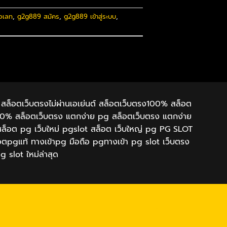
อเลท
,
g2g889 สมัคร
,
g2g889 เข้าสู่ระบบ
,
รง สล็อตเว็บตรงไม่ผ่านเอเย่นต์ สล็อตเว็บตรง100% สล็อต
00% สล็อตเว็บตรง แตกง่าย pg สล็อตเว็บตรง แตกง่าย
t สล็อต pg เว็บใหม่ pgslot สล็อต เว็บใหญ่ pg PG SLOT
อตpgแท้ ทางเข้าpg มือถือ pgทางเข้า pg slot เว็บตรง
 slot ใหม่ล่าสุด
g2g-cash.co
https://pg15k.bet
https://pg15k.me
s://pg15k.xyz
https://pg15k.co
https://tga1168.com/
t.net/
https://678xbet.co
https://ans-allstars.com/