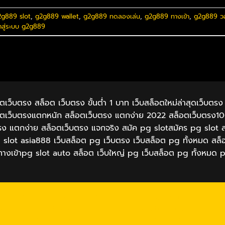
2g889 slot
,
g2g889 wallet
,
g2g889 ทดลองเล่น
,
g2g889 ทางเข้า
,
g2g889 ว
้าสู่ระบบ g2g889
อตเว็บตรง สล็อต เว็บตรง ขั้นต่ำ 1 บาท เว็บสล็อตใหม่ล่าสุดเว็บต
็อตเว็บตรงแตกหนัก สล็อตเว็บตรง แตกง่าย 2022 สล็อตเว็บตรง1
็บตรง แตกง่าย สล็อตเว็บตรง แจกจริง สมัค pg slotสมัคร​ pg​ slo
g slot asia888 เว็บสล็อต pg เว็บตรง เว็บสล็อต pg ทั้งหมด สล็
ทางเข้าpg slot auto สล็อต เว็บใหญ่ pg เว็บสล็อต pg ทั้งหมด pg
//tga689z.xyz
https://rico689.com
https://g2g-cash.org
https://
et
https://pgbet15k.com
https://pg15k.bet
https://pg15k.me
http
1168.net/
https://tga1168.top/
https://tga1168.life/
https://678xbe