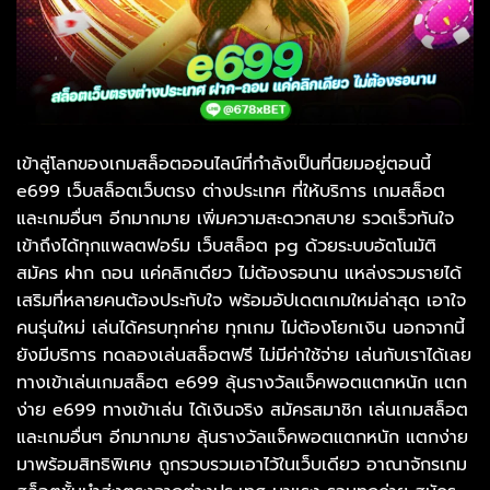
เข้าสู่โลกของเกมสล็อตออนไลน์ที่กำลังเป็นที่นิยมอยู่ตอนนี้
e699 เว็บสล็อตเว็บตรง ต่างประเทศ ที่ให้บริการ เกมสล็อต
และเกมอื่นๆ อีกมากมาย เพิ่มความสะดวกสบาย รวดเร็วทันใจ
เข้าถึงได้ทุกแพลตฟอร์ม เว็บสล็อต pg ด้วยระบบอัตโนมัติ
สมัคร ฝาก ถอน แค่คลิกเดียว ไม่ต้องรอนาน แหล่งรวมรายได้
เสริมที่หลายคนต้องประทับใจ พร้อมอัปเดตเกมใหม่ล่าสุด เอาใจ
คนรุ่นใหม่ เล่นได้ครบทุกค่าย ทุกเกม ไม่ต้องโยกเงิน นอกจากนี้
ยังมีบริการ ทดลองเล่นสล็อตฟรี ไม่มีค่าใช้จ่าย เล่นกับเราได้เลย
ทางเข้าเล่นเกมสล็อต e699 ลุ้นรางวัลแจ็คพอตแตกหนัก แตก
ง่าย e699 ทางเข้าเล่น ได้เงินจริง สมัครสมาชิก เล่นเกมสล็อต
และเกมอื่นๆ อีกมากมาย ลุ้นรางวัลแจ็คพอตแตกหนัก แตกง่าย
มาพร้อมสิทธิพิเศษ ถูกรวบรวมเอาไว้ในเว็บเดียว อาณาจักรเกม