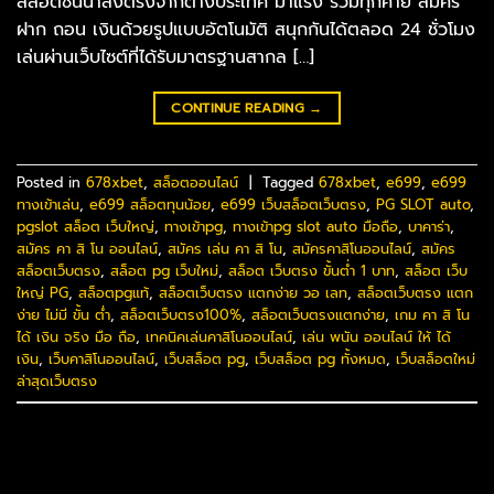
สล็อตชั้นนำส่งตรงจากต่างประเทศ มาแรง รวมทุกค่าย สมัคร
ฝาก ถอน เงินด้วยรูปแบบอัตโนมัติ สนุกกันได้ตลอด 24 ชั่วโมง
เล่นผ่านเว็บไซต์ที่ได้รับมาตรฐานสากล […]
CONTINUE READING
→
Posted in
678xbet
,
สล็อตออนไลน์
|
Tagged
678xbet
,
e699
,
e699
ทางเข้าเล่น
,
e699 สล็อตทุนน้อย
,
e699 เว็บสล็อตเว็บตรง
,
PG SLOT auto
,
pgslot สล็อต เว็บใหญ่
,
ทางเข้าpg
,
ทางเข้าpg slot auto มือถือ
,
บาคาร่า
,
สมัคร คา สิ โน ออนไลน์
,
สมัคร เล่น คา สิ โน
,
สมัครคาสิโนออนไลน์
,
สมัคร
สล็อตเว็บตรง
,
สล็อต pg เว็บใหม่
,
สล็อต เว็บตรง ขั้นต่ำ 1 บาท
,
สล็อต เว็บ
ใหญ่ PG
,
สล็อตpgแท้
,
สล็อตเว็บตรง แตกง่าย วอ เลท
,
สล็อตเว็บตรง แตก
ง่าย ไม่มี ขั้น ต่ํา
,
สล็อตเว็บตรง100%
,
สล็อตเว็บตรงแตกง่าย
,
เกม คา สิ โน
ได้ เงิน จริง มือ ถือ
,
เทคนิคเล่นคาสิโนออนไลน์
,
เล่น พนัน ออนไลน์ ให้ ได้
เงิน
,
เว็บคาสิโนออนไลน์
,
เว็บสล็อต pg
,
เว็บสล็อต pg ทั้งหมด
,
เว็บสล็อตใหม่
ล่าสุดเว็บตรง