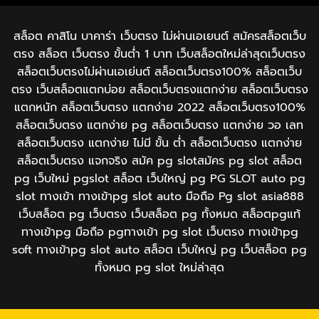
สล็อต คาสิโน บาคาร่า เว็บตรง ไม่ผ่านเอเยนต์ สมัครสล็อตเว็บ
ตรง สล็อต เว็บตรง ขั้นต่ำ 1 บาท เว็บสล็อตใหม่ล่าสุดเว็บตรง
สล็อตเว็บตรงไม่ผ่านเอเย่นต์ สล็อตเว็บตรง100% สล็อตเว็บ
ตรง เว็บสล็อตแตกบ่อย สล็อตเว็บตรงแตกง่าย สล็อตเว็บตรง
แตกหนัก สล็อตเว็บตรง แตกง่าย 2022 สล็อตเว็บตรง100%
สล็อตเว็บตรง แตกง่าย pg สล็อตเว็บตรง แตกง่าย วอ เลท
สล็อตเว็บตรง แตกง่าย ไม่มี ขั้น ต่ํา สล็อตเว็บตรง แตกง่าย
สล็อตเว็บตรง แจกจริง สมัค pg slotสมัคร​ pg​ slot สล็อต
pg เว็บใหม่ pgslot สล็อต เว็บใหญ่ pg PG SLOT auto pg
slot ทางเข้า ทางเข้าpg slot auto มือถือ Pg slot asia888
เว็บสล็อต pg เว็บตรง เว็บสล็อต pg ทั้งหมด สล็อตpgแท้
ทางเข้าpg มือถือ pgทางเข้า pg slot เว็บตรง ทางเข้าpg
soft ทางเข้าpg slot auto สล็อต เว็บใหญ่ pg เว็บสล็อต pg
ทั้งหมด pg slot ใหม่ล่าสุด