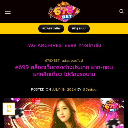
Skip
to
content
สมัครสมาชิก
เข้าสู่ระบบ
TAG ARCHIVES:
E699 ทางเข้าเล่น
678XBET
,
สล็อตออนไลน์
e699 สล็อตเว็บตรงต่างประเทศ ฝาก-ถอน
แค่คลิกเดียว ไม่ต้องรอนาน
POSTED ON
JULY 19, 2024
BY
พีจีสล็อต
19
Jul