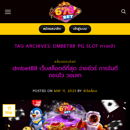
Skip
to
content
สมัครสมาชิก
เข้าสู่ระบบ
TAG ARCHIVES:
DMBET88 PG SLOT ทางเข้า
สล็อตออนไลน์
dmbet88 เว็บสล็อตดีที่สุด จ่ายชัวร์ การรันตี
ถอนไว วอเลท
POSTED ON
MAY 11, 2023
BY
พีจีสล็อต
11
May