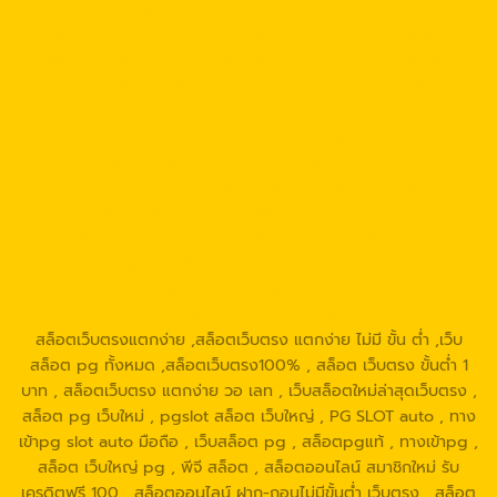
walletslot.net
https://reborn789.me/
https://jazz55.net/
https://walletslottrue.com
https://true-walletslot.net
https://slot-freecredit.top
https://true-walletslot.com
https://jazz55.top/
https://jazz-55.co/
https://jazz-55.com/
https://jazz-55.net/
https://jazz55.co/
https://g2gbetvip888.com/
https://g2gbetwallet.com/
https://g2gbetwallet.net/
https://xn-
-82ca8bbo3nc4a9d.com/
https://g2gbetwallet.co/
https://tga689.com
https://tga689.me/
https://tgabet689.com
https://tgabet689.net/
https://tgabet689.co
https://walletslottrue.com/
https://wallet-slottrue.com/
https://true-walletslot.net/
https://true-walletslot.com/
https://slot-freecredit.top/
สล็อตเว็บตรงแตกง่าย ,สล็อตเว็บตรง แตกง่าย ไม่มี ขั้น ต่ํา ,เว็บ
สล็อต pg ทั้งหมด ,สล็อตเว็บตรง100% , สล็อต เว็บตรง ขั้นต่ำ 1
บาท , สล็อตเว็บตรง แตกง่าย วอ เลท , เว็บสล็อตใหม่ล่าสุดเว็บตรง ,
สล็อต pg เว็บใหม่ , pgslot สล็อต เว็บใหญ่ , PG SLOT auto , ทาง
เข้าpg slot auto มือถือ , เว็บสล็อต pg , สล็อตpgแท้ , ทางเข้าpg ,
สล็อต เว็บใหญ่ pg , พีจี สล็อต , สล็อตออนไลน์ สมาชิกใหม่ รับ
เครดิตฟรี 100 , สล็อตออนไลน์ ฝาก-ถอนไม่มีขั้นต่ํา เว็บตรง , สล็อต