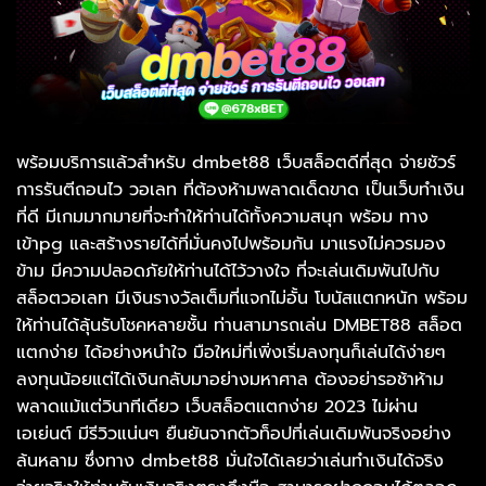
พร้อมบริการแล้วสำหรับ dmbet88 เว็บสล็อตดีที่สุด จ่ายชัวร์
การรันตีถอนไว วอเลท ที่ต้องห้ามพลาดเด็ดขาด เป็นเว็บทำเงิน
ที่ดี มีเกมมากมายที่จะทำให้ท่านได้ทั้งความสนุก พร้อม ทาง
เข้าpg และสร้างรายได้ที่มั่นคงไปพร้อมกัน มาแรงไม่ควรมอง
ข้าม มีความปลอดภัยให้ท่านได้ไว้วางใจ ที่จะเล่นเดิมพันไปกับ
สล็อตวอเลท มีเงินรางวัลเต็มที่แจกไม่อั้น โบนัสแตกหนัก พร้อม
ให้ท่านได้ลุ้นรับโชคหลายชั้น ท่านสามารถเล่น DMBET88 สล็อต
แตกง่าย ได้อย่างหนำใจ มือใหม่ที่เพิ่งเริ่มลงทุนก็เล่นได้ง่ายๆ
ลงทุนน้อยแต่ได้เงินกลับมาอย่างมหาศาล ต้องอย่ารอช้าห้าม
พลาดแม้แต่วินาทีเดียว เว็บสล็อตแตกง่าย 2023 ไม่ผ่าน
เอเย่นต์ มีรีวิวแน่นๆ ยืนยันจากตัวท็อปที่เล่นเดิมพันจริงอย่าง
ล้นหลาม ซึ่งทาง dmbet88 มั่นใจได้เลยว่าเล่นทำเงินได้จริง