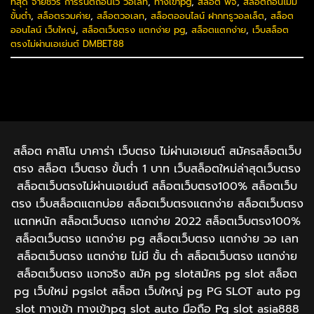
ที่สุด จ่ายชัวร์ การรันตีถอนไว วอเลท
,
ทางเข้าpg
,
สล็อต พีจี
,
สล็อตถอนไม่มี
ขั้นต่ำ
,
สล็อตรวมค่าย
,
สล็อตวอเลท
,
สล็อตออนไลน์ ฝากทรูวอลเล็ต
,
สล็อต
ออนไลน์ เว็บใหญ่
,
สล็อตเว็บตรง แตกง่าย pg
,
สล็อตแตกง่าย
,
เว็บสล็อต
ตรงไม่ผ่านเอเย่นต์ DMBET88
สล็อต คาสิโน บาคาร่า เว็บตรง ไม่ผ่านเอเยนต์ สมัครสล็อตเว็บ
ตรง สล็อต เว็บตรง ขั้นต่ำ 1 บาท เว็บสล็อตใหม่ล่าสุดเว็บตรง
สล็อตเว็บตรงไม่ผ่านเอเย่นต์ สล็อตเว็บตรง100% สล็อตเว็บ
ตรง เว็บสล็อตแตกบ่อย สล็อตเว็บตรงแตกง่าย สล็อตเว็บตรง
แตกหนัก สล็อตเว็บตรง แตกง่าย 2022 สล็อตเว็บตรง100%
สล็อตเว็บตรง แตกง่าย pg สล็อตเว็บตรง แตกง่าย วอ เลท
สล็อตเว็บตรง แตกง่าย ไม่มี ขั้น ต่ํา สล็อตเว็บตรง แตกง่าย
สล็อตเว็บตรง แจกจริง สมัค pg slotสมัคร​ pg​ slot สล็อต
pg เว็บใหม่ pgslot สล็อต เว็บใหญ่ pg PG SLOT auto pg
slot ทางเข้า ทางเข้าpg slot auto มือถือ Pg slot asia888