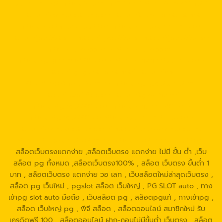
walletslot.net
https://reborn789.me/
https://jazz55.net/
https://walletslottrue.com
https://true-walletslot.net
https://slot-freecredit.top
https://true-walletslot.com
https://jazz55.top/
https://jazz-55.co/
https://jazz-55.com/
https://jazz-55.net/
https://jazz55.co/
https://g2gbetvip888.com/
https://g2gbetwallet.com/
https://g2gbetwallet.net/
https://xn-
-82ca8bbo3nc4a9d.com/
https://g2gbetwallet.co/
https://tga689.com
https://tga689.me/
https://tgabet689.com
https://tgabet689.net/
https://tgabet689.co
https://walletslottrue.com/
https://wallet-slottrue.com/
https://true-walletslot.net/
https://true-walletslot.com/
https://slot-freecredit.top/
สล็อตเว็บตรงแตกง่าย ,สล็อตเว็บตรง แตกง่าย ไม่มี ขั้น ต่ํา ,เว็บ
สล็อต pg ทั้งหมด ,สล็อตเว็บตรง100% , สล็อต เว็บตรง ขั้นต่ำ 1
บาท , สล็อตเว็บตรง แตกง่าย วอ เลท , เว็บสล็อตใหม่ล่าสุดเว็บตรง ,
สล็อต pg เว็บใหม่ , pgslot สล็อต เว็บใหญ่ , PG SLOT auto , ทาง
เข้าpg slot auto มือถือ , เว็บสล็อต pg , สล็อตpgแท้ , ทางเข้าpg ,
สล็อต เว็บใหญ่ pg , พีจี สล็อต , สล็อตออนไลน์ สมาชิกใหม่ รับ
เครดิตฟรี 100 , สล็อตออนไลน์ ฝาก-ถอนไม่มีขั้นต่ํา เว็บตรง , สล็อต