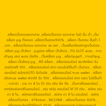
-82ca8bbo3nc4a9d.com/
https://g2gbetwallet.co/
https://tga689.com
https://tga689.me/
https://tgabet689.com
https://tgabet689.net/
https://tgabet689.co
https://walletslottrue.com/
https://wallet-slottrue.com/
https://true-walletslot.net/
https://true-walletslot.com/
https://slot-freecredit.top/
สล็อตเว็บตรงแตกง่าย ,สล็อตเว็บตรง แตกง่าย ไม่มี ขั้น ต่ํา ,เว็บ
สล็อต pg ทั้งหมด ,สล็อตเว็บตรง100% , สล็อต เว็บตรง ขั้นต่ำ 1
บาท , สล็อตเว็บตรง แตกง่าย วอ เลท , เว็บสล็อตใหม่ล่าสุดเว็บตรง ,
สล็อต pg เว็บใหม่ , pgslot สล็อต เว็บใหญ่ , PG SLOT auto , ทาง
เข้าpg slot auto มือถือ , เว็บสล็อต pg , สล็อตpgแท้ , ทางเข้าpg ,
สล็อต เว็บใหญ่ pg , พีจี สล็อต , สล็อตออนไลน์ สมาชิกใหม่ รับ
เครดิตฟรี 100 , สล็อตออนไลน์ ฝาก-ถอนไม่มีขั้นต่ํา เว็บตรง , สล็อต
ออนไลน์ สมัครAUTO รับโบนัส , สล็อตออนไลน์ true wallet , สล็อต
เติมtrue wallet ฝาก10 รับ 100 , สล็อตออนไลน์ ฝาก ถอน ไม่มีขั้นต่ำ
, บาคาร่า , เกม คา สิ โน ได้ เงิน จริง มือ ถือ , เว็บคาสิโนออนไลน์ ,
เทคนิคเล่นคาสิโนออนไลน์ , เล่น พนัน ออนไลน์ ให้ ได้ เงิน , สมัคร เล่น
คา สิ โน , สมัครคาสิโนออนไลน์ , สมัคร คา สิ โน ออนไลน์ , สมัคร
สล็อตเว็บตรง , 678xbet , RICO168 , สล็อตเว็บตรง 100% ,
สล็อตออนไลน์ที่ดีที่สุดปี 2024 , สล็อตแตกง่าย ไม่ผ่านเอเยนต์ ,