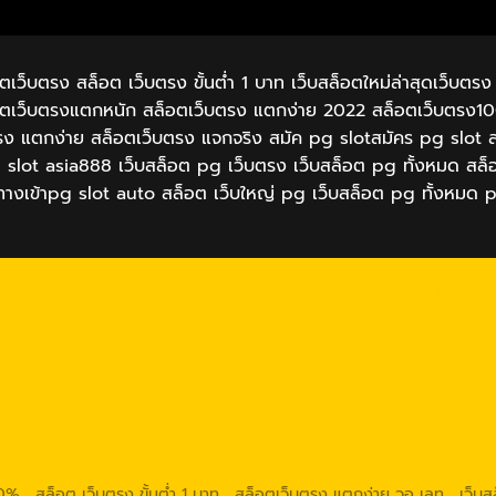
อตเว็บตรง สล็อต เว็บตรง ขั้นต่ำ 1 บาท เว็บสล็อตใหม่ล่าสุดเว็บต
็อตเว็บตรงแตกหนัก สล็อตเว็บตรง แตกง่าย 2022 สล็อตเว็บตรง1
็บตรง แตกง่าย สล็อตเว็บตรง แจกจริง สมัค pg slotสมัคร​ pg​ slo
g slot asia888 เว็บสล็อต pg เว็บตรง เว็บสล็อต pg ทั้งหมด สล็
ทางเข้าpg slot auto สล็อต เว็บใหญ่ pg เว็บสล็อต pg ทั้งหมด pg
//tga689z.xyz
https://rico689.com
https://g2g-cash.org
https://
et
https://pgbet15k.com
https://pg15k.bet
https://pg15k.me
http
1168.net/
https://tga1168.top/
https://tga1168.life/
https://678xbe
ps://one5bet.net/
https://one5bet.co/
https://tga199.com/
http
walletslottrue.com
https://true-walletslot.net
https://slot-freecred
55.net/
https://jazz55.co/
https://g2gbetvip888.com/
https://g2
co/
https://tga689.com
https://tga689.me/
https://tgabet689.
m/
https://true-walletslot.net/
https://true-walletslot.com/
https:/
00% , สล็อต เว็บตรง ขั้นต่ำ 1 บาท , สล็อตเว็บตรง แตกง่าย วอ เลท , เว็บส