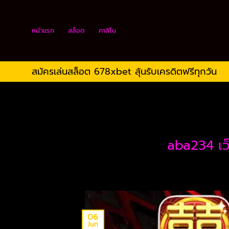
Skip
to
content
หน้าแรก
สล็อต
คาสิโน
สมัครเล่นสล็อต 678xbet ลุ้นรับเครดิตฟรีทุกวัน
aba234 เว็
06
Jun