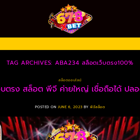
TAG ARCHIVES:
ABA234 สล็อตเว็บตรง100%
สล็อตออนไลน์
บตรง สล็อต พีจี ค่ายใหญ่ เชื่อถือได้ ปลอ
POSTED ON
JUNE 6, 2023
BY
พีจีสล็อต