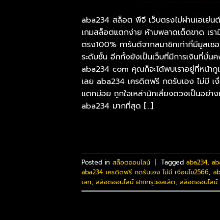
aba234 สล็อต พีจี เว็บตรงไม่ผ่านเอเย่นต์ 
เกมสล็อตแตกง่าย ห้ามพลาดเด็ดขาด เรามี
ตรง100% การันตีจากสมาชิกเก่าที่มียูสเซอร
ระดับชั้น อีกทั้งยังเป็นเว็บที่มีการเงิน
aba234 com คุณก็จะได้พบเราอยู่ที่หน้ากู
เลย aba234 เครดิตฟรี กดรับเอง ไม่มี เงื
แตกบ่อย ถูกใจเหล่านักเสี่ยงดวงเป็นอย่างม
aba234 มากที่สุด […]
Posted in
สล็อตออนไลน์
|
Tagged
aba234
,
ab
aba234 เครดิตฟรี กดรับเอง ไม่มี เงื่อนไข2566
,
ab
เลท
,
สล็อตออนไลน์ ฝากทรูวอลเล็ต
,
สล็อตออนไลน์ 