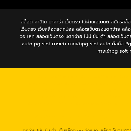
สล็อต คาสิโน บาคาร่า เว็บตรง ไม่ผ่านเอเยนต์ สมัครสล็
เว็บตรง เว็บสล็อตแตกบ่อย สล็อตเว็บตรงแตกง่าย สล
วอ เลท สล็อตเว็บตรง แตกง่าย ไม่มี ขั้น ต่ํา สล็อตเว
auto pg slot ทางเข้า ทางเข้าpg slot auto มือถือ P
ทางเข้าpg soft 
https://tga689z.com
https://tga689z.co
https:
https://pg15k.xyz
https://pg15k.co
https://pg15k.n
https://tgabet.xyz/
http://tga789.com/
https://tga
https://rico168.net/
https://rico168.com/
htt
https://reborn789.me/
https://jazz55.net/
https://
https://jazz-55.co/
https://jazz-55.com/
https://jazz-
-82ca8bbo3nc4a9d.com/
https://g2gbetwallet.
https://walletslottrue.com/
https://wallet-slottrue.co
แตกง่าย ไม่มี ขั้น ต่ํา ,เว็บสล็อต pg ทั้งหมด ,สล็อตเว็บตรง1