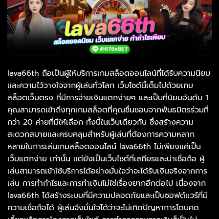
lava66th ถือเป็นผู้ให้บริการเกมสล็อตออนไลน์ที่ได้รับความนิยม
และความไว้วางใจจากผู้เล่นทั่วโลก เว็บไซต์นี้เต็มไปด้วยเกม
สล็อตเว็บตรง ที่มีการจ่ายเงินแตกง่ายๆ และเป็นที่นิยมอันดับ 1
คุณสามารถเข้าถึงทุกเกมสล็อตที่คุณชื่นชอบจากพันธมิตรร่วมที่
กว่า 20 ค่ายที่มีให้เลือก ทั้งนี้ในเว็บเดียวกัน ซึ่งสร้างความ
สะดวกสบายและครบคลุมสำหรับผู้เล่นที่ต้องการความหลาก
หลายในการเล่นเกมสล็อตออนไลน์ lava66th ไม่เพียงแค่เป็น
เว็บแตกง่าย เท่านั้น แต่ยังเป็นเว็บไซต์ที่เสถียรและน่าเชื่อถือ ผู้
เล่นสามารถเข้าใช้บริการได้อย่างมั่นใจว่าจะได้รับเงินจริงจากการ
เล่น การทำกำไรและการทำเงินไม่ใช่เรื่องยากอีกต่อไป เนื่องจาก
lava66th ได้สร้างระบบที่มีความปลอดภัยและเป็นซอฟต์แวร์ที่มี
ความเชื่อถือได้ ผู้เล่นจึงมั่นใจได้ว่าจะไม่เกิดปัญหาการโดนคด