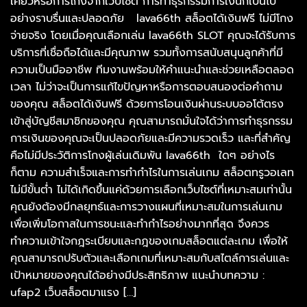
เคี้ยวหรือการโกงจากเว็บไซต์ การทำธุรกรรมการเงินก็เป็นไป
อย่างราบรื่นและปลอดภัย lava66th สล็อตได้เงินฟรี ไม่มีโกง
จ่ายจริง โดยเมื่อคุณเลือกเล่น lava66th SLOT คุณจะได้รับการ
บริการที่เชื่อถือได้และมีคุณภาพ รวมทั้งการสนับสนุนลูกค้าที่มี
ความเป็นมืออาชีพ ทีมงานพร้อมให้คำแนะนำและช่วยเหลือตลอด
เวลา ไม่ว่าจะเป็นการแก้ไขปัญหาหรือการตอบสนองต่อคำถาม
ของคุณ สล็อตได้เงินฟรี ด้วยการโอนเงินผ่านระบบออโต้ตรง
เข้าสู่บัญชีสมาชิกของคุณ คุณสามารถมั่นใจได้ว่าการทำธุรกรรม
การเงินของคุณจะเป็นปลอดภัยและมีความรวดเร็ว และที่สำคัญ
คือไม่มีประวัติการโกงผู้เล่นเดิมพัน lava66th ใดๆ อย่างไร
ก็ตาม ความสำเร็จและการทำกำไรในการเล่นเกม สล็อตทรูวอเลท
ไม่มีขั้นต่ำ ไม่ได้เกิดขึ้นแค่ด้วยการเลือกเว็บไซต์ที่เหมาะสมเท่านั้น
คุณยังต้องมีกลยุทธ์และการวางแผนที่เหมาะสมในการเล่นเกม
เพื่อเพิ่มโอกาสในการชนะและทำกำไรอย่างมากที่สุด จึงควร
ทำความเข้าใจกฎระเบียบและกฎของเกมสล็อตแต่ละเกม เพื่อให้
คุณสามารถปรับตัวและเลือกเกมที่เหมาะสมกับสไตล์การเล่นและ
เป้าหมายของคุณได้อย่างมีประสิทธิภาพ แนะนำบทความ :
ufap2 เว็บสล็อตมาแรง […]