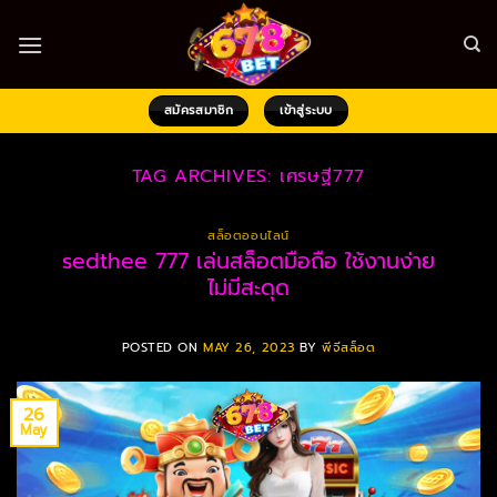
Skip
to
content
สมัครสมาชิก
เข้าสู่ระบบ
TAG ARCHIVES:
เศรษฐี777
สล็อตออนไลน์
sedthee 777 เล่นสล็อตมือถือ ใช้งานง่าย
ไม่มีสะดุด
POSTED ON
MAY 26, 2023
BY
พีจีสล็อต
26
May