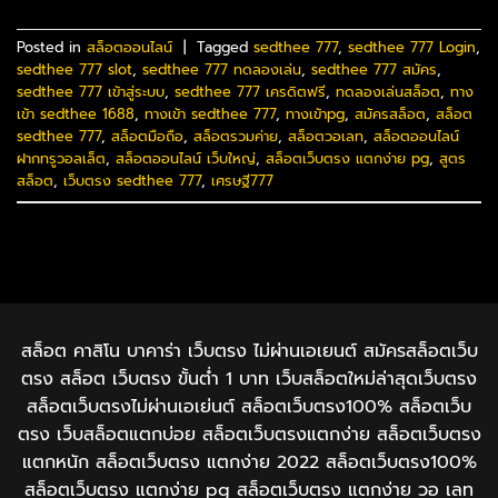
Posted in
สล็อตออนไลน์
|
Tagged
sedthee 777
,
sedthee 777 Login
,
sedthee 777 slot
,
sedthee 777 ทดลองเล่น
,
sedthee 777 สมัคร
,
sedthee 777 เข้าสู่ระบบ
,
sedthee 777 เครดิตฟรี
,
ทดลองเล่นสล็อต
,
ทาง
เข้า sedthee 1688
,
ทางเข้า sedthee 777
,
ทางเข้าpg
,
สมัครสล็อต
,
สล็อต
sedthee 777
,
สล็อตมือถือ
,
สล็อตรวมค่าย
,
สล็อตวอเลท
,
สล็อตออนไลน์
ฝากทรูวอลเล็ต
,
สล็อตออนไลน์ เว็บใหญ่
,
สล็อตเว็บตรง แตกง่าย pg
,
สูตร
สล็อต
,
เว็บตรง sedthee 777
,
เศรษฐี777
สล็อต คาสิโน บาคาร่า เว็บตรง ไม่ผ่านเอเยนต์ สมัครสล็อตเว็บ
ตรง สล็อต เว็บตรง ขั้นต่ำ 1 บาท เว็บสล็อตใหม่ล่าสุดเว็บตรง
สล็อตเว็บตรงไม่ผ่านเอเย่นต์ สล็อตเว็บตรง100% สล็อตเว็บ
ตรง เว็บสล็อตแตกบ่อย สล็อตเว็บตรงแตกง่าย สล็อตเว็บตรง
แตกหนัก สล็อตเว็บตรง แตกง่าย 2022 สล็อตเว็บตรง100%
สล็อตเว็บตรง แตกง่าย pg สล็อตเว็บตรง แตกง่าย วอ เลท