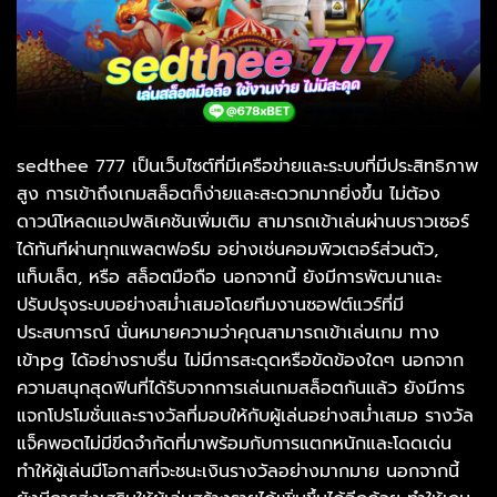
sedthee 777 เป็นเว็บไซต์ที่มีเครือข่ายและระบบที่มีประสิทธิภาพ
สูง การเข้าถึงเกมสล็อตก็ง่ายและสะดวกมากยิ่งขึ้น ไม่ต้อง
ดาวน์โหลดแอปพลิเคชันเพิ่มเติม สามารถเข้าเล่นผ่านบราวเซอร์
ได้ทันทีผ่านทุกแพลตฟอร์ม อย่างเช่นคอมพิวเตอร์ส่วนตัว,
แท็บเล็ต, หรือ สล็อตมือถือ นอกจากนี้ ยังมีการพัฒนาและ
ปรับปรุงระบบอย่างสม่ำเสมอโดยทีมงานซอฟต์แวร์ที่มี
ประสบการณ์ นั่นหมายความว่าคุณสามารถเข้าเล่นเกม ทาง
เข้าpg ได้อย่างราบรื่น ไม่มีการสะดุดหรือขัดข้องใดๆ นอกจาก
ความสนุกสุดฟินที่ได้รับจากการเล่นเกมสล็อตกันแล้ว ยังมีการ
แจกโปรโมชั่นและรางวัลที่มอบให้กับผู้เล่นอย่างสม่ำเสมอ รางวัล
แจ็คพอตไม่มีขีดจำกัดที่มาพร้อมกับการแตกหนักและโดดเด่น
ทำให้ผู้เล่นมีโอกาสที่จะชนะเงินรางวัลอย่างมากมาย นอกจากนี้