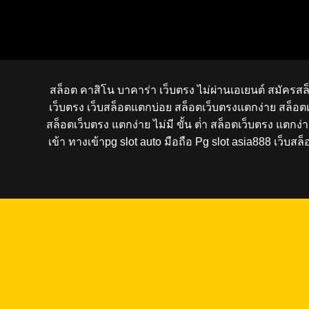
สล็อต คาสิโน บาคาร่า เว็บตรง ไม่ผ่านเอเยนต์ สมัครสล็
เว็บตรง เว็บสล็อตแตกบ่อย สล็อตเว็บตรงแตกง่าย สล็อ
สล็อตเว็บตรง แตกง่าย ไม่มี ขั้น ต่ํา สล็อตเว็บตรง แตกง
เข้า ทางเข้าpg slot auto มือถือ Pg slot asia888 เว็บสล
https://tga689z.com
https://tga689z.co
https://tga689z.xyz
https://pg15k.net
https://pgbet15k.com
https://pg15k.bet
https://tga1168.top/
https://tga1168.life/
https://678xbet.
https://tga199.com/
https://reborn789.net/
https://true-wa
https://true-walletslot.com
https://jazz55.top/
https:
https://g2gbetwallet.net/
https://xn--82ca8bbo3nc4a9d.co