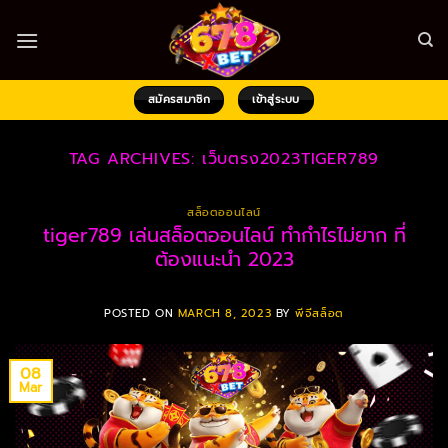
Skip
to
content
สมัครสมาชิก
เข้าสู่ระบบ
TAG ARCHIVES:
เว็บตรง2023TIGER789
สล็อตออนไลน์
tiger789 เล่นสล็อตออนไลน์ ทำกำไรไม่ยาก ที่
ต้องแนะนำ 2023
POSTED ON
MARCH 8, 2023
BY
พีจีสล็อต
08
Mar