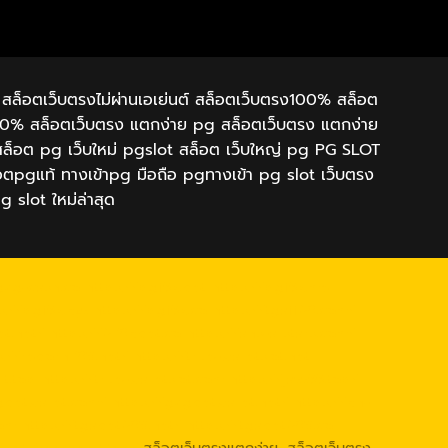
รง สล็อตเว็บตรงไม่ผ่านเอเย่นต์ สล็อตเว็บตรง100% สล็อต
00% สล็อตเว็บตรง แตกง่าย pg สล็อตเว็บตรง แตกง่าย
t สล็อต pg เว็บใหม่ pgslot สล็อต เว็บใหญ่ pg PG SLOT
อตpgแท้ ทางเข้าpg มือถือ pgทางเข้า pg slot เว็บตรง
 slot ใหม่ล่าสุด
g2g-cash.co
https://pg15k.bet
https://pg15k.me
s://pg15k.xyz
https://pg15k.co
https://tga1168.com/
t.net/
https://678xbet.co
https://ans-allstars.com/
s://reborn789.net/
https://true-walletslot.net
it.top
https://true-walletslot.com
https://jazz55.top/
gbetwallet.com/
https://g2gbetwallet.net/
https://xn-
com
https://tgabet689.net/
https://tgabet689.co
/slot-freecredit.top/
สล็อตเว็บตรงแตกง่าย ,สล็อตเว็บตรง