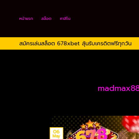
Skip
to
content
หน้าแรก
สล็อต
คาสิโน
สมัครเล่นสล็อต 678xbet ลุ้นรับเครดิตฟรีทุกวัน
madmax88 สล
06
May