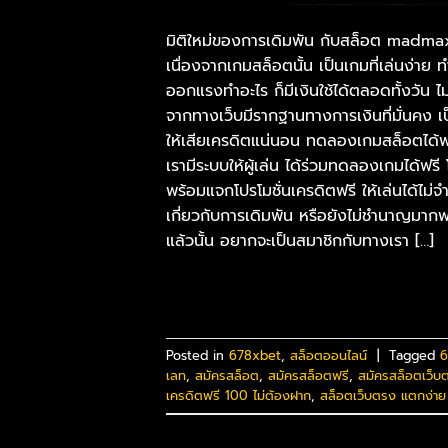
มิติใหม่ของการเดิมพัน กับสล็อต madmax88
เนื่องจากเกมสล็อตนั้น เป็นเกมที่เล่นง่าย 
ออกแรงทำอะไร ก็มีเงินใช้ได้ตลอดทั้งวัน ไม
จากทางเว็บมีรากฐานทางการเงินที่มั่นคง เป็
ให้เสียเครดิตแน่นอน ทดลองเกมสล็อตได้ฟร
เรามีระบบให้ผู้เล่น ได้ร่วมทดลองเกมได้ฟรี
พร้อมแจกโปรโมชั่นเครดิตฟรี ให้เล่นได้ไม่จำ
เกี่ยวกับการเดิมพัน หรือยังไม่ชำนาญมากพอ 
แล้วนั้น อยากจะเป็นสมาชิกกับทางเรา […]
Posted in
678xbet
,
สล็อตออนไลน์
|
Tagged
6
เลท
,
สมัครสล็อต
,
สมัครสล็อตฟรี
,
สมัครสล็อตเว็บ
เครดิตฟรี 100 ไม่ต้องฝาก
,
สล็อตเว็บตรง แตกง่าย