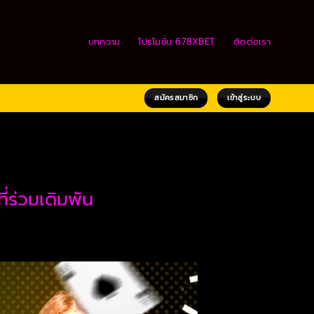
บทความ
โปรโมชั่น 678XBET
ติดต่อเรา
สมัครสมาชิก
เข้าสู่ระบบ
่ร่วมเดิมพัน