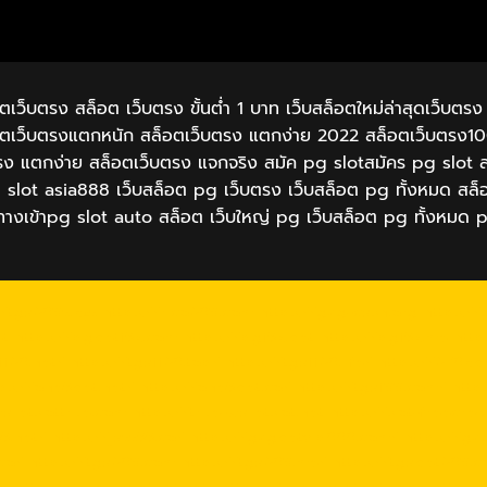
อตเว็บตรง สล็อต เว็บตรง ขั้นต่ำ 1 บาท เว็บสล็อตใหม่ล่าสุดเว็บต
็อตเว็บตรงแตกหนัก สล็อตเว็บตรง แตกง่าย 2022 สล็อตเว็บตรง1
็บตรง แตกง่าย สล็อตเว็บตรง แจกจริง สมัค pg slotสมัคร​ pg​ slo
g slot asia888 เว็บสล็อต pg เว็บตรง เว็บสล็อต pg ทั้งหมด สล็
ทางเข้าpg slot auto สล็อต เว็บใหญ่ pg เว็บสล็อต pg ทั้งหมด pg
//tga689z.xyz
https://rico689.com
https://g2g-cash.org
https://
et
https://pgbet15k.com
https://pg15k.bet
https://pg15k.me
http
1168.net/
https://tga1168.top/
https://tga1168.life/
https://678xbe
ps://one5bet.net/
https://one5bet.co/
https://tga199.com/
http
walletslottrue.com
https://true-walletslot.net
https://slot-freecred
55.net/
https://jazz55.co/
https://g2gbetvip888.com/
https://g2
co/
https://tga689.com
https://tga689.me/
https://tgabet689.
m/
https://true-walletslot.net/
https://true-walletslot.com/
https:/