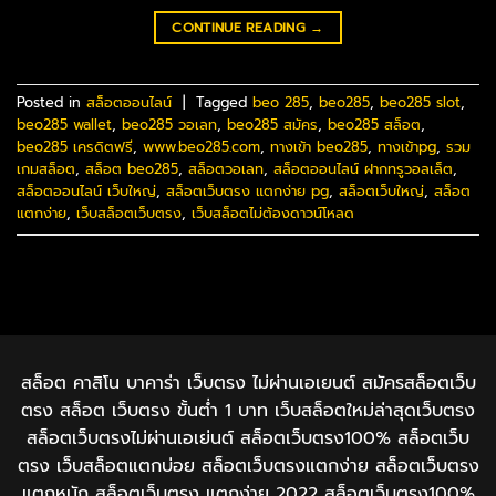
CONTINUE READING
→
Posted in
สล็อตออนไลน์
|
Tagged
beo 285
,
beo285
,
beo285 slot
,
beo285 wallet
,
beo285 วอเลท
,
beo285 สมัคร
,
beo285 สล็อต
,
beo285 เครดิตฟรี
,
www.beo285.com
,
ทางเข้า beo285
,
ทางเข้าpg
,
รวม
เกมสล็อต
,
สล็อต beo285
,
สล็อตวอเลท
,
สล็อตออนไลน์ ฝากทรูวอลเล็ต
,
สล็อตออนไลน์ เว็บใหญ่
,
สล็อตเว็บตรง แตกง่าย pg
,
สล็อตเว็บใหญ่
,
สล็อต
แตกง่าย
,
เว็บสล็อตเว็บตรง
,
เว็บสล็อตไม่ต้องดาวน์โหลด
สล็อต คาสิโน บาคาร่า เว็บตรง ไม่ผ่านเอเยนต์ สมัครสล็อตเว็บ
ตรง สล็อต เว็บตรง ขั้นต่ำ 1 บาท เว็บสล็อตใหม่ล่าสุดเว็บตรง
สล็อตเว็บตรงไม่ผ่านเอเย่นต์ สล็อตเว็บตรง100% สล็อตเว็บ
ตรง เว็บสล็อตแตกบ่อย สล็อตเว็บตรงแตกง่าย สล็อตเว็บตรง
แตกหนัก สล็อตเว็บตรง แตกง่าย 2022 สล็อตเว็บตรง100%