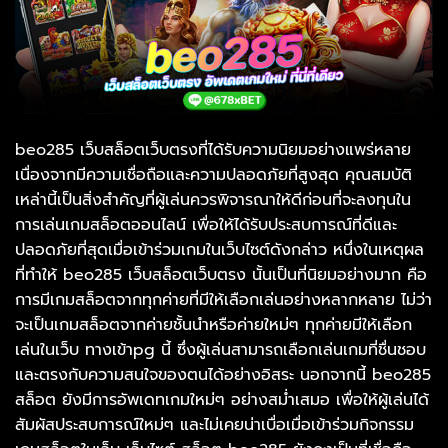
beo285 เว็บสล็อตเว็บตรงที่ได้รับความนิยมอย่างแพร่หลาย
เนื่องจากมีความเชื่อถือและความปลอดภัยที่สูงสุด คุณสมบัติ
เหล่านี้เป็นสิ่งสำคัญที่ผู้เล่นควรพิจารณาให้ดีก่อนที่จะลงทุนใน
การเล่นเกมสล็อตออนไลน์ เพื่อให้ได้รับประสบการณ์ที่ดีและ
ปลอดภัยที่สุดเมื่อเข้าร่วมเกมในเว็บไซต์ดังกล่าว หนึ่งในเหตุผล
ที่ทำให้ beo285 เว็บสล็อตเว็บตรง นั้นเป็นที่นิยมอย่างมาก คือ
การมีเกมสล็อตจากทุกค่ายที่มีให้เลือกเล่นอย่างหลากหลาย ไม่ว่า
จะเป็นเกมสล็อตจากค่ายชั้นนำหรือค่ายใหม่ๆ ทุกค่ายมีให้เลือก
เล่นในเว็บ ทางเข้าpg นี้ ซึ่งผู้เล่นสามารถเลือกเล่นเกมที่ชื่นชอบ
และตรงกับความสนใจของตนได้อย่างอิสระ นอกจากนี้ beo285
สล็อต ยังมีการอัพเดทเกมใหม่ๆ อย่างสม่ำเสมอ เพื่อให้ผู้เล่นได้
สัมผัสประสบการณ์ใหม่ๆ และไม่เคยน่าเบื่อเมื่อเข้าร่วมกิจกรรม