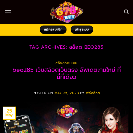
Skip
to
content
สมัครสมาชิก
เข้าสู่ระบบ
TAG ARCHIVES:
สล็อต BEO285
สล็อตออนไลน์
beo285 เว็บสล็อตเว็บตรง อัพเดตเกมใหม่ ที่
นี่ที่เดียว
POSTED ON
MAY 25, 2023
BY
พีจีสล็อต
25
May