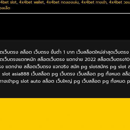
4bet slot
,
4x4bet wallet
,
4x4bet ทดลองเล่น
,
4x4bet ทางเข้า
,
4x4bet วอเ
อลเล็ต
อตเว็บตรง สล็อต เว็บตรง ขั้นต่ำ 1 บาท เว็บสล็อตใหม่ล่าสุดเว็บต
็อตเว็บตรงแตกหนัก สล็อตเว็บตรง แตกง่าย 2022 สล็อตเว็บตรง1
็บตรง แตกง่าย สล็อตเว็บตรง แจกจริง สมัค pg slotสมัคร​ pg​ slo
g slot asia888 เว็บสล็อต pg เว็บตรง เว็บสล็อต pg ทั้งหมด สล็
ทางเข้าpg slot auto สล็อต เว็บใหญ่ pg เว็บสล็อต pg ทั้งหมด pg
//tga689z.xyz
https://rico689.com
https://g2g-cash.org
https://
et
https://pgbet15k.com
https://pg15k.bet
https://pg15k.me
http
1168.net/
https://tga1168.top/
https://tga1168.life/
https://678xbe
ps://one5bet.net/
https://one5bet.co/
https://tga199.com/
http