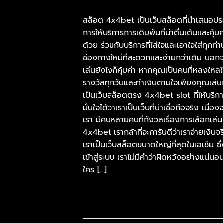
สล็อต 4x4bet เป็นเว็บสล็อตที่นำเสนอประ
การให้บริการการเดิมพันที่น่าตื่นเต้นและค
ด้วย ร่วมกับบริการที่ใส่ใจและเอาใจใส่ทุก
ช่องทางใหม่ที่สะดวกและง่ายกว่าเดิม นอกจา
เล่นยังไงก็คุ้มค่า หากคุณเป็นคนที่หลงให
รางวัลทุกวันและทำเงินตามใจเพียงคุณเล่นกั
เป็นเว็บสล็อตตรง 4x4bet slot ที่ให้บริกา
มั่นใจได้ว่าเราเป็นเว็บที่น่าเชื่อถือจริง เ
เรา มีคนหลายคนที่กังวลเรื่องการเลือกเล่น
4x4bet เรากล้าที่จะการันตีว่าเราจ่ายเงินจ
เราเป็นเว็บสล็อตขนาดใหญ่ที่สุดในเอเชีย ซึ
เข้าสู่ระบบ เราไม่มีคำว่าผิดหวังอย่างแน่
ใคร […]