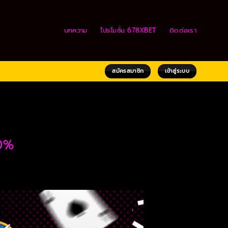
บทความ
โปรโมชั่น 678XBET
ติดต่อเรา
สมัครสมาชิก
เข้าสู่ระบบ
00%