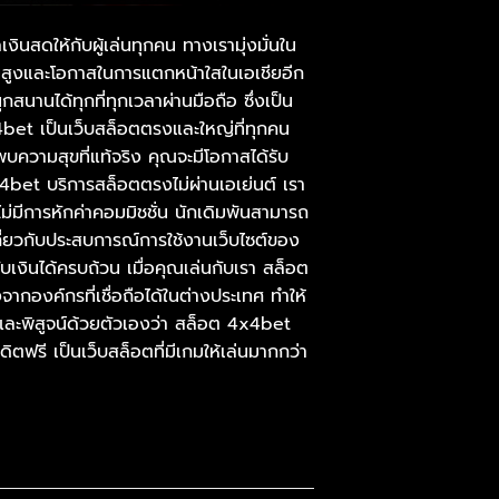
สดให้กับผู้เล่นทุกคน ทางเรามุ่งมั่นใน
เงินสูงและโอกาสในการแตกหน้าใสในเอเชียอีก
นานได้ทุกที่ทุกเวลาผ่านมือถือ ซึ่งเป็น
4x4bet เป็นเว็บสล็อตตรงและใหญ่ที่ทุกคน
บความสุขที่แท้จริง คุณจะมีโอกาสได้รับ
4x4bet บริการสล็อตตรงไม่ผ่านเอเย่นต์ เรา
ไม่มีการหักค่าคอมมิชชั่น นักเดิมพันสามารถ
ลามเกี่ยวกับประสบการณ์การใช้งานเว็บไซต์ของ
บเงินได้ครบถ้วน เมื่อคุณเล่นกับเรา สล็อต
จากองค์กรที่เชื่อถือได้ในต่างประเทศ ทำให้
เราและพิสูจน์ด้วยตัวเองว่า สล็อต 4x4bet
ตฟรี เป็นเว็บสล็อตที่มีเกมให้เล่นมากกว่า