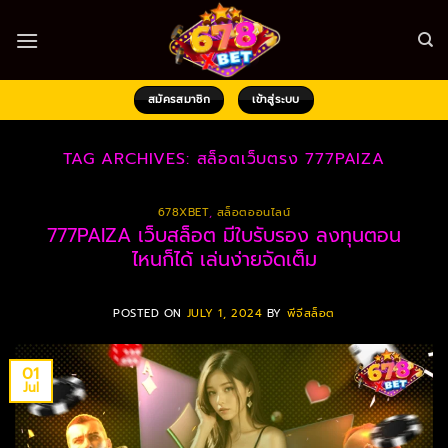
Skip
to
content
สมัครสมาชิก
เข้าสู่ระบบ
TAG ARCHIVES:
สล็อตเว็บตรง 777PAIZA
678XBET
,
สล็อตออนไลน์
777PAIZA เว็บสล็อต มีใบรับรอง ลงทุนตอน
ไหนก็ได้ เล่นง่ายจัดเต็ม
POSTED ON
JULY 1, 2024
BY
พีจีสล็อต
01
Jul