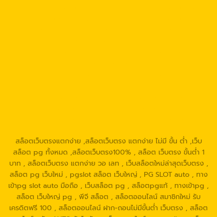
https://walletslottrue.com
https://true-walletslot.net
https://slot-freecredit.top
https://true-walletslot.com
https://jazz55.top/
https://jazz-55.co/
https://jazz-55.com/
https://jazz-55.net/
https://jazz55.co/
https://g2gbetvip888.com/
https://g2gbetwallet.com/
https://g2gbetwallet.net/
https://xn-
-82ca8bbo3nc4a9d.com/
https://g2gbetwallet.co/
https://tga689.com
https://tga689.me/
https://tgabet689.com
https://tgabet689.net/
https://tgabet689.co
https://walletslottrue.com/
https://wallet-slottrue.com/
https://true-walletslot.net/
https://true-walletslot.com/
https://slot-freecredit.top/
สล็อตเว็บตรงแตกง่าย ,สล็อตเว็บตรง แตกง่าย ไม่มี ขั้น ต่ํา ,เว็บ
สล็อต pg ทั้งหมด ,สล็อตเว็บตรง100% , สล็อต เว็บตรง ขั้นต่ำ 1
บาท , สล็อตเว็บตรง แตกง่าย วอ เลท , เว็บสล็อตใหม่ล่าสุดเว็บตรง ,
สล็อต pg เว็บใหม่ , pgslot สล็อต เว็บใหญ่ , PG SLOT auto , ทาง
เข้าpg slot auto มือถือ , เว็บสล็อต pg , สล็อตpgแท้ , ทางเข้าpg ,
สล็อต เว็บใหญ่ pg , พีจี สล็อต , สล็อตออนไลน์ สมาชิกใหม่ รับ
เครดิตฟรี 100 , สล็อตออนไลน์ ฝาก-ถอนไม่มีขั้นต่ํา เว็บตรง , สล็อต