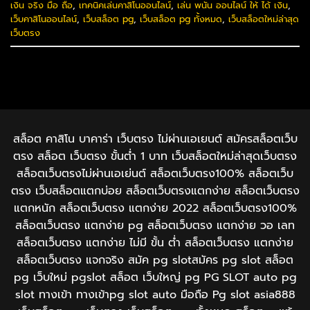
เงิน จริง มือ ถือ
,
เทคนิคเล่นคาสิโนออนไลน์
,
เล่น พนัน ออนไลน์ ให้ ได้ เงิน
,
เว็บคาสิโนออนไลน์
,
เว็บสล็อต pg
,
เว็บสล็อต pg ทั้งหมด
,
เว็บสล็อตใหม่ล่าสุด
เว็บตรง
สล็อต คาสิโน บาคาร่า เว็บตรง ไม่ผ่านเอเยนต์ สมัครสล็อตเว็บ
ตรง สล็อต เว็บตรง ขั้นต่ำ 1 บาท เว็บสล็อตใหม่ล่าสุดเว็บตรง
สล็อตเว็บตรงไม่ผ่านเอเย่นต์ สล็อตเว็บตรง100% สล็อตเว็บ
ตรง เว็บสล็อตแตกบ่อย สล็อตเว็บตรงแตกง่าย สล็อตเว็บตรง
แตกหนัก สล็อตเว็บตรง แตกง่าย 2022 สล็อตเว็บตรง100%
สล็อตเว็บตรง แตกง่าย pg สล็อตเว็บตรง แตกง่าย วอ เลท
สล็อตเว็บตรง แตกง่าย ไม่มี ขั้น ต่ํา สล็อตเว็บตรง แตกง่าย
สล็อตเว็บตรง แจกจริง สมัค pg slotสมัคร​ pg​ slot สล็อต
pg เว็บใหม่ pgslot สล็อต เว็บใหญ่ pg PG SLOT auto pg
slot ทางเข้า ทางเข้าpg slot auto มือถือ Pg slot asia888