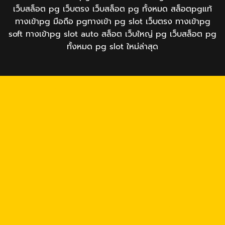
เว็บสล็อต pg เว็บตรง เว็บสล็อต pg ทั้งหมด สล็อตpgแท้
ทางเข้าpg มือถือ pgทางเข้า pg slot เว็บตรง ทางเข้าpg
soft ทางเข้าpg slot auto สล็อต เว็บใหญ่ pg เว็บสล็อต pg
ทั้งหมด pg slot ใหม่ล่าสุด
https://tga689z.com
https://tga689z.co
https://tga689z.xyz
https://rico689.com
https://g2g-cash.org
https://g2g-
cash.co
https://pg15k.bet
https://pg15k.me
https://pg15k.xyz
https://pg15k.co
https://pg15k.net
https://pgbet15k.com
https://pg15k.bet
https://pg15k.me
https://pg15k.xyz
https://pg15k.co
https://tga1168.com/
https://tgabet.xyz/
http://tga789.com/
https://tga1168.net/
https://tga1168.top/
https://tga1168.life/
https://678xbet.net/
https://678xbet.co
https://ans-
allstars.com/
https://rico168.net/
https://rico168.com/
https://one5bet.net/
https://one5bet.co/
https://tga199.com/
https://reborn789.net/
https://true-