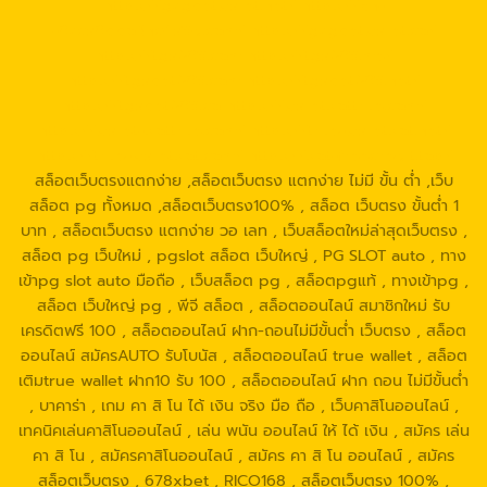
https://g2gbetwallet.net/
https://xn-
-82ca8bbo3nc4a9d.com/
https://g2gbetwallet.co/
https://tga689.com
https://tga689.me/
https://tgabet689.com
https://tgabet689.net/
https://tgabet689.co
https://walletslottrue.com/
https://wallet-slottrue.com/
https://true-walletslot.net/
https://true-walletslot.com/
https://slot-freecredit.top/
สล็อตเว็บตรงแตกง่าย ,สล็อตเว็บตรง แตกง่าย ไม่มี ขั้น ต่ํา ,เว็บ
สล็อต pg ทั้งหมด ,สล็อตเว็บตรง100% , สล็อต เว็บตรง ขั้นต่ำ 1
บาท , สล็อตเว็บตรง แตกง่าย วอ เลท , เว็บสล็อตใหม่ล่าสุดเว็บตรง ,
สล็อต pg เว็บใหม่ , pgslot สล็อต เว็บใหญ่ , PG SLOT auto , ทาง
เข้าpg slot auto มือถือ , เว็บสล็อต pg , สล็อตpgแท้ , ทางเข้าpg ,
สล็อต เว็บใหญ่ pg , พีจี สล็อต , สล็อตออนไลน์ สมาชิกใหม่ รับ
เครดิตฟรี 100 , สล็อตออนไลน์ ฝาก-ถอนไม่มีขั้นต่ํา เว็บตรง , สล็อต
ออนไลน์ สมัครAUTO รับโบนัส , สล็อตออนไลน์ true wallet , สล็อต
เติมtrue wallet ฝาก10 รับ 100 , สล็อตออนไลน์ ฝาก ถอน ไม่มีขั้นต่ำ
, บาคาร่า , เกม คา สิ โน ได้ เงิน จริง มือ ถือ , เว็บคาสิโนออนไลน์ ,
เทคนิคเล่นคาสิโนออนไลน์ , เล่น พนัน ออนไลน์ ให้ ได้ เงิน , สมัคร เล่น
คา สิ โน , สมัครคาสิโนออนไลน์ , สมัคร คา สิ โน ออนไลน์ , สมัคร
สล็อตเว็บตรง , 678xbet , RICO168 , สล็อตเว็บตรง 100% ,