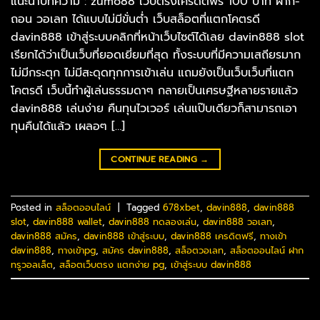
แนะนำบทความ : zumo88 เว็บตรงเครดิตฟรี 100 บาท ฝาก-
ถอน วอเลท ได้แบบไม่มีขั่นต่ำ เว็บสล็อตที่แตกโคตรดี
davin888 เข้าสู่ระบบคลิกที่หน้าเว็บไซต์ได้เลย davin888 slot
เรียกได้ว่าเป็นเว็บที่ยอดเยี่ยมที่สุด ทั้งระบบที่มีความเสถียรมาก
ไม่มีกระตุก ไม่มีสะดุดทุกการเข้าเล่น แถมยังเป็นเว็บเว็บที่แตก
โคตรดี เว็บนี้ทำผู้เล่นธรรมดาๆ กลายเป็นเศรษฐีหลายรายแล้ว
davin888 เล่นง่าย คืนทุนไวเวอร์ เล่นแป๊บเดียวก็สามารถเอา
ทุนคืนได้แล้ว เผลอๆ […]
CONTINUE READING
→
Posted in
สล็อตออนไลน์
|
Tagged
678xbet
,
davin888
,
davin888
slot
,
davin888 wallet
,
davin888 ทดลองเล่น
,
davin888 วอเลท
,
davin888 สมัคร
,
davin888 เข้าสู่ระบบ
,
davin888 เครดิตฟรี
,
ทางเข้า
davin888
,
ทางเข้าpg
,
สมัคร davin888
,
สล็อตวอเลท
,
สล็อตออนไลน์ ฝาก
ทรูวอลเล็ต
,
สล็อตเว็บตรง แตกง่าย pg
,
เข้าสู่ระบบ davin888