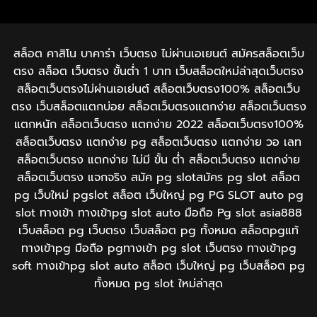
สล็อต คาสิโน บาคาร่า เว็บตรง ไม่ผ่านเอเยนต์ สมัครสล็อตเว็บ
ตรง สล็อต เว็บตรง ขั้นต่ำ 1 บาท เว็บสล็อตใหม่ล่าสุดเว็บตรง
สล็อตเว็บตรงไม่ผ่านเอเย่นต์ สล็อตเว็บตรง100% สล็อตเว็บ
ตรง เว็บสล็อตแตกบ่อย สล็อตเว็บตรงแตกง่าย สล็อตเว็บตรง
แตกหนัก สล็อตเว็บตรง แตกง่าย 2022 สล็อตเว็บตรง100%
สล็อตเว็บตรง แตกง่าย pg สล็อตเว็บตรง แตกง่าย วอ เลท
สล็อตเว็บตรง แตกง่าย ไม่มี ขั้น ต่ํา สล็อตเว็บตรง แตกง่าย
สล็อตเว็บตรง แจกจริง สมัค pg slotสมัคร​ pg​ slot สล็อต
pg เว็บใหม่ pgslot สล็อต เว็บใหญ่ pg PG SLOT auto pg
slot ทางเข้า ทางเข้าpg slot auto มือถือ Pg slot asia888
เว็บสล็อต pg เว็บตรง เว็บสล็อต pg ทั้งหมด สล็อตpgแท้
ทางเข้าpg มือถือ pgทางเข้า pg slot เว็บตรง ทางเข้าpg
soft ทางเข้าpg slot auto สล็อต เว็บใหญ่ pg เว็บสล็อต pg
ทั้งหมด pg slot ใหม่ล่าสุด