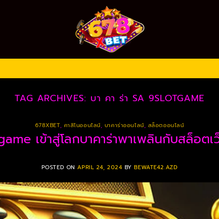
TAG ARCHIVES:
บา คา ร่า SA 9SLOTGAME
678XBET
,
คาสิโนออนไลน์
,
บาคาร่าออนไลน์
,
สล็อตออนไลน์
game เข้าสู่โลกบาคาร่าพาเพลินกับสล็อตเ
POSTED ON
APRIL 24, 2024
BY
BEWATE42.AZD