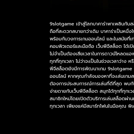
9slotgame เข้าสู่โลกบาคาร่าพาเพลินกับส
ถือที่สะดวกสบายกว่าเดิม บาคาร่าเป็นหนึ่
พร้อมกับวงการเกมออนไลน์ และในสมัยที่เทค
คอมพิวเตอร์และมือถือ เว็บพีจีสล็อต ได้เ
ไม่จำเป็นต้องเสียเวลาในการดาวน์โหลดแอพพ
ทุกที่ทุกเวลา ไม่ว่าจะเป็นในช่วงเวลาว่าง 
พีจีสล็อตยังมีการพัฒนาเกม 9slotgame net
ออนไลน์ หากคุณกำลังมองหาที่จะเล่นเกมส
ต้องการประสบการณ์การเล่นที่ดีที่สุด พบก
ง่ายดายกับเว็บพีจีสล็อต สนุกได้ทุกที่ทุกเ
สมาชิกใหม่โดยเปิดตัวบริการเล่นสล็อตผ่า
ทุกเวลา เพียงแค่มีสมาร์ทโฟนในมือคุณ พิเศ