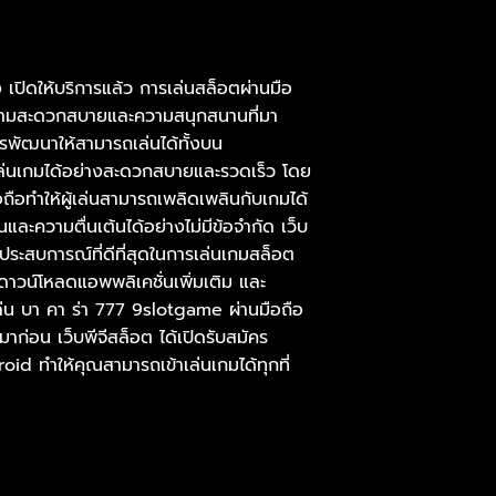
เปิดให้บริการแล้ว การเล่นสล็อตผ่านมือ
้วยความสะดวกสบายและความสนุกสนานที่มา
รพัฒนาให้สามารถเล่นได้ทั้งบน
้าเล่นเกมได้อย่างสะดวกสบายและรวดเร็ว โดย
ถือทำให้ผู้เล่นสามารถเพลิดเพลินกับเกมได้
นและความตื่นเต้นได้อย่างไม่มีข้อจำกัด เว็บ
ประสบการณ์ที่ดีที่สุดในการเล่นเกมสล็อต
าวน์โหลดแอพพลิเคชั่นเพิ่มเติม และ
เล่น บา คา ร่า 777 9slotgame ผ่านมือถือ
มาก่อน เว็บพีจีสล็อต ได้เปิดรับสมัคร
id ทำให้คุณสามารถเข้าเล่นเกมได้ทุกที่
]