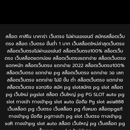
สล็อต คาสิโน บาคาร่า เว็บตรง ไม่ผ่านเอเยนต์ สมัครสล็อตเว็บ
ตรง สล็อต เว็บตรง ขั้นต่ำ 1 บาท เว็บสล็อตใหม่ล่าสุดเว็บตรง
สล็อตเว็บตรงไม่ผ่านเอเย่นต์ สล็อตเว็บตรง100% สล็อตเว็บ
ตรง เว็บสล็อตแตกบ่อย สล็อตเว็บตรงแตกง่าย สล็อตเว็บตรง
แตกหนัก สล็อตเว็บตรง แตกง่าย 2022 สล็อตเว็บตรง100%
สล็อตเว็บตรง แตกง่าย pg สล็อตเว็บตรง แตกง่าย วอ เลท
สล็อตเว็บตรง แตกง่าย ไม่มี ขั้น ต่ํา สล็อตเว็บตรง แตกง่าย
สล็อตเว็บตรง แจกจริง สมัค pg slotสมัคร​ pg​ slot สล็อต
pg เว็บใหม่ pgslot สล็อต เว็บใหญ่ pg PG SLOT auto pg
slot ทางเข้า ทางเข้าpg slot auto มือถือ Pg slot asia888
เว็บสล็อต pg เว็บตรง เว็บสล็อต pg ทั้งหมด สล็อตpgแท้
ทางเข้าpg มือถือ pgทางเข้า pg slot เว็บตรง ทางเข้าpg
soft ทางเข้าpg slot auto สล็อต เว็บใหญ่ pg เว็บสล็อต pg