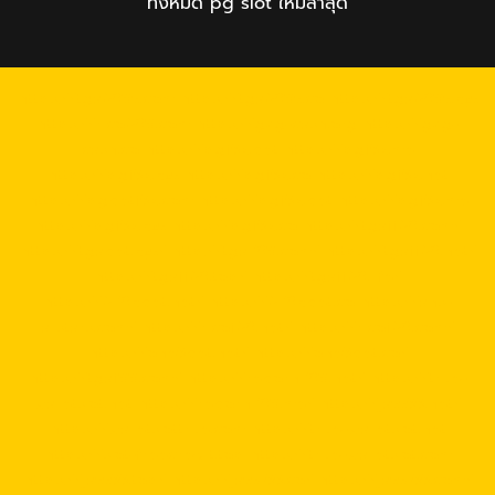
ทั้งหมด pg slot ใหม่ล่าสุด
https://tga689z.com
https://tga689z.co
https://tga689z.xyz
https://rico689.com
https://g2g-cash.org
https://g2g-
cash.co
https://pg15k.bet
https://pg15k.me
https://pg15k.xyz
https://pg15k.co
https://pg15k.net
https://pgbet15k.com
https://pg15k.bet
https://pg15k.me
https://pg15k.xyz
https://pg15k.co
https://tga1168.com/
https://tgabet.xyz/
http://tga789.com/
https://tga1168.net/
https://tga1168.top/
https://tga1168.life/
https://678xbet.net/
https://678xbet.co
https://ans-
allstars.com/
https://rico168.net/
https://rico168.com/
https://one5bet.net/
https://one5bet.co/
https://tga199.com/
https://reborn789.net/
https://true-
walletslot.net
https://reborn789.me/
https://jazz55.net/
https://walletslottrue.com
https://true-walletslot.net
https://slot-freecredit.top
https://true-walletslot.com
https://jazz55.top/
https://jazz-55.co/
https://jazz-55.com/