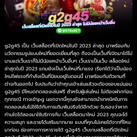
g2g45 เป็น เว็บสล็อตที่เปิดใหม่ในปี 2023 ล่าสุด มาพร้อมกับ
นวัตกรรมรูปแบบใหม่ที่ยอดเยี่ยมที่สุด ถึงจะเป็นเว็บที่เปิดมาได้ไม่
นานแต่เว็บเราก็ไม่มีน้อยหน้าเว็บอื่นๆ เว็บเราเป็นเว็บ สล็อตใหม่
ล่าสุดในปี 2023 แถมยังเป็นเว็บใหม่ที่มาแรง เรียกได้ว่าเป็นน้อง
ใหม่ไฟแรงที่กำลังเป็นที่นิยมอยู่ในตอนนี้ มาพร้อมกับตัวเกมที่
ต่างกันออกไป รับประกันว่าถ้าคุณเข้าเล่นแล้วจะต้องชอบแน่นอน
g2g45 มีโหมดทดลองเล่นฟรี สำหรับผู้เล่นใหม่ ไม่ต้องฝากก่อน
ทุกกรณี ทางเข้าpg นอกจากนี้คุณยังสามารถนำเทคนิคในการ
ทดลองเล่นไปใช้ได้กับการเดิมพันจริงได้อีกด้วย รับรองว่าหาก
ท่านใดได้ลองมาใช้บริการกับ เว็บสล็อตมาใหม่ 2023 คุณจะได้
ความสนุก และรายได้เสริมมากมาย แบบที่คุณไม่เคยได้จากที่ไหน
มาก่อน ช่องทางการหารายได้ g2g45 เว็บเกมสล็อตที่เปิดใหม่