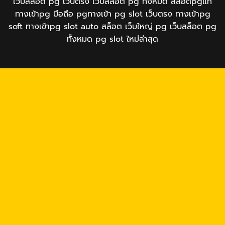
เว็บสล็อต pg เว็บตรง เว็บสล็อต pg ทั้งหมด สล็อตpgแท้
ทางเข้าpg มือถือ pgทางเข้า pg slot เว็บตรง ทางเข้าpg
soft ทางเข้าpg slot auto สล็อต เว็บใหญ่ pg เว็บสล็อต pg
ทั้งหมด pg slot ใหม่ล่าสุด
https://tga689z.com
https://tga689z.co
https://tga689z.xyz
https://rico689.com
https://g2g-cash.org
https://g2g-
cash.co
https://pg15k.bet
https://pg15k.me
https://pg15k.xyz
https://pg15k.co
https://pg15k.net
https://pgbet15k.com
https://pg15k.bet
https://pg15k.me
https://pg15k.xyz
https://pg15k.co
https://tga1168.com/
https://tgabet.xyz/
http://tga789.com/
https://tga1168.net/
https://tga1168.top/
https://tga1168.life/
https://678xbet.net/
https://678xbet.co
https://ans-
allstars.com/
https://rico168.net/
https://rico168.com/
https://one5bet.net/
https://one5bet.co/
https://tga199.com/
https://reborn789.net/
https://true-
walletslot.net
https://reborn789.me/
https://jazz55.net/