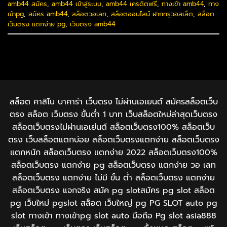
amb44 สมัคร
,
amb44 เข้าสู่ระบบ
,
amb44 เครดิตฟรี
,
ทางเข้า amb44
,
ทาง
เข้าpg
,
สมัคร amb44
,
สล็อตวอเลท
,
สล็อตออนไลน์ ฝากทรูวอลเล็ต
,
สล็อต
เว็บตรง แตกง่าย pg
,
เว็บตรง amb44
สล็อต คาสิโน บาคาร่า เว็บตรง ไม่ผ่านเอเยนต์ สมัครสล็อตเว็บ
ตรง สล็อต เว็บตรง ขั้นต่ำ 1 บาท เว็บสล็อตใหม่ล่าสุดเว็บตรง
สล็อตเว็บตรงไม่ผ่านเอเย่นต์ สล็อตเว็บตรง100% สล็อตเว็บ
ตรง เว็บสล็อตแตกบ่อย สล็อตเว็บตรงแตกง่าย สล็อตเว็บตรง
แตกหนัก สล็อตเว็บตรง แตกง่าย 2022 สล็อตเว็บตรง100%
สล็อตเว็บตรง แตกง่าย pg สล็อตเว็บตรง แตกง่าย วอ เลท
สล็อตเว็บตรง แตกง่าย ไม่มี ขั้น ต่ํา สล็อตเว็บตรง แตกง่าย
สล็อตเว็บตรง แจกจริง สมัค pg slotสมัคร​ pg​ slot สล็อต
pg เว็บใหม่ pgslot สล็อต เว็บใหญ่ pg PG SLOT auto pg
slot ทางเข้า ทางเข้าpg slot auto มือถือ Pg slot asia888