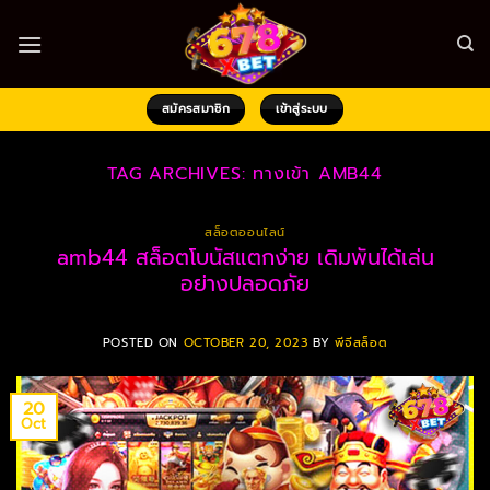
Skip
to
content
สมัครสมาชิก
เข้าสู่ระบบ
TAG ARCHIVES:
ทางเข้า AMB44
สล็อตออนไลน์
amb44 สล็อตโบนัสแตกง่าย เดิมพันได้เล่น
อย่างปลอดภัย
POSTED ON
OCTOBER 20, 2023
BY
พีจีสล็อต
20
Oct