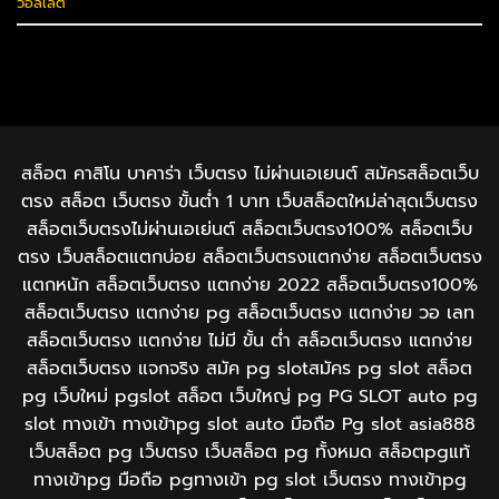
วอลเล็ต
สล็อต คาสิโน บาคาร่า เว็บตรง ไม่ผ่านเอเยนต์ สมัครสล็อตเว็บ
ตรง สล็อต เว็บตรง ขั้นต่ำ 1 บาท เว็บสล็อตใหม่ล่าสุดเว็บตรง
สล็อตเว็บตรงไม่ผ่านเอเย่นต์ สล็อตเว็บตรง100% สล็อตเว็บ
ตรง เว็บสล็อตแตกบ่อย สล็อตเว็บตรงแตกง่าย สล็อตเว็บตรง
แตกหนัก สล็อตเว็บตรง แตกง่าย 2022 สล็อตเว็บตรง100%
สล็อตเว็บตรง แตกง่าย pg สล็อตเว็บตรง แตกง่าย วอ เลท
สล็อตเว็บตรง แตกง่าย ไม่มี ขั้น ต่ํา สล็อตเว็บตรง แตกง่าย
สล็อตเว็บตรง แจกจริง สมัค pg slotสมัคร​ pg​ slot สล็อต
pg เว็บใหม่ pgslot สล็อต เว็บใหญ่ pg PG SLOT auto pg
slot ทางเข้า ทางเข้าpg slot auto มือถือ Pg slot asia888
เว็บสล็อต pg เว็บตรง เว็บสล็อต pg ทั้งหมด สล็อตpgแท้
ทางเข้าpg มือถือ pgทางเข้า pg slot เว็บตรง ทางเข้าpg