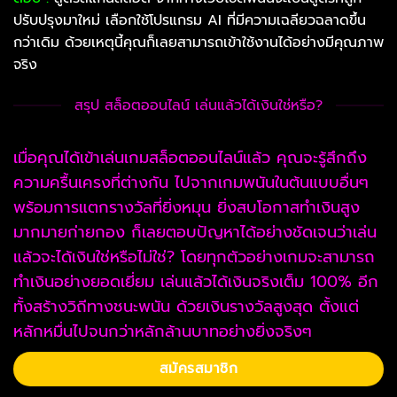
ปรับปรุงมาใหม่ เลือกใช้โปรแกรม AI ที่มีความเฉลียวฉลาดขึ้น
กว่าเดิม ด้วยเหตุนี้คุณก็เลยสามารถเข้าใช้งานได้อย่างมีคุณภาพ
จริง
สรุป สล็อตออนไลน์ เล่นแล้วได้เงินใช่หรือ?
เมื่อคุณได้เข้าเล่นเกมสล็อตออนไลน์แล้ว คุณจะรู้สึกถึง
ความครื้นเครงที่ต่างกัน ไปจากเกมพนันในต้นแบบอื่นๆ
พร้อมการแตกรางวัลที่ยิ่งหมุน ยิ่งสบโอกาสทำเงินสูง
มากมายก่ายกอง ก็เลยตอบปัญหาได้อย่างชัดเจนว่าเล่น
แล้วจะได้เงินใช่หรือไม่ใช่? โดยทุกตัวอย่างเกมจะสามารถ
ทำเงินอย่างยอดเยี่ยม เล่นแล้วได้เงินจริงเต็ม 100% อีก
ทั้งสร้างวิถีทางชนะพนัน ด้วยเงินรางวัลสูงสุด ตั้งแต่
หลักหมื่นไปจนกว่าหลักล้านบาทอย่างยิ่งจริงๆ
สมัครสมาชิก