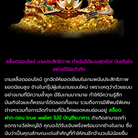
สล็อตออนไลน์ เกมประสิทธิภาพ ทำเงินได้แบบสุดปัง! บันเทิงใจ
อย่างไร้ข้อจำกัด
เกมสล็อตออนไลน์ ถูกจัดให้ยอดเยี่ยมในเกมพนันประสิทธิภาพ
ยอดนิยมสูง ข้างในกรุ๊ปผู้เล่นเกมแบบใหม่ เพราะเหตุว่าด้วยแบบ
อย่างเกมที่มีความล้ำยุค มีธีมเกมมากมาย ทำให้มีความรู้สึก
บันเทิงใจและก็หรรษาได้ตลอดทั้งเกม รวมถึงการมีฟีพบร์พิเศษ
ต่างๆรวมทั้งการจัดทำเกมที่มีแจ็คพอตหลบซ่อนอยู่
สล็อต
ฝาก-ถอน true wallet ไม่มี บัญชีธนาคาร
ถ้าเกิดสามารถทำ
แตกรางวัลใหญ่ได้ คุณจะได้รับเงินพรั่งพร้อมจากข้างในเกม ซึ่ง
นับว่าเป็นคุณลักษณะเด่นสำคัญที่ทำให้คนอีกจำนวนไม่น้อยชื่น