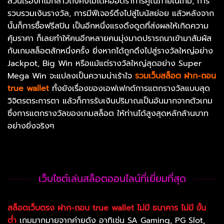
ส่วนเรื่องที่ไม่กล่าวถึงคงไม่ได้คืออัตราการคูณภายในเกม, การ
รวบรวมเงินรางวัล, การมีฟีเจอร์ดึงไปสู่โบนัสย่อย แล้วหลังจาก
นั้นก็การซื้อฟรีสปิน เป็นอีกหนึ่งแรงดึงดูดที่ส่งผลให้เกิดความ
คุ้มราคา ก็เลยทำให้คนอีกหลายคนมุ่งมาดปรารถนาเข้ามาสัมผัส
กับเกมสล็อตสักหนึ่งครั้ง ยิ่งหากได้ถูกดึงไปสู่รางวัลใหญ่อย่าง
Jackpot, Big Win หรือแม้แต่รางวัลใหญ่สุดอย่าง Super
Mega Win จะแปลงเป็นความน่าเร้าใจ
รวมเว็บสล็อต ฝาก-ถอน
true wallet
ทั้งยังเรื่องของเอฟเฟกต์การแตกรางวัลแบบสุด
วิจิตรตระการตา แล้วก็การรับเงินปริมาณเป็นอันมากจากตัวเกม
ซึ่งการแตกรางวัลของเกมสล็อต ให้ท่านได้สูงสุดหลักล้านบาท
อย่างยิ่งจริงๆ
เว็บไซต์เล่นสล็อตออนไลน์ที่เยี่ยมที่สุด
สล็อตเว็บตรง ฝาก-ถอน true wallet ไม่มี ธนาคาร ไม่มี ขั้น
ต่ํา
เกมมากมายจากค่ายดัง อาทิเช่น SA Gaming, PG Slot,