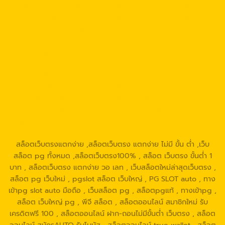
https://walletslottrue.com
https://true-walletslot.net
https://slot-freecredit.top
https://true-walletslot.com
https://jazz55.top/
https://jazz-55.co/
https://jazz-55.com/
https://jazz-55.net/
https://jazz55.co/
https://g2gbetvip888.com/
https://g2gbetwallet.com/
https://g2gbetwallet.net/
https://xn-
-82ca8bbo3nc4a9d.com/
https://g2gbetwallet.co/
https://tga689.com
https://tga689.me/
https://tgabet689.com
https://tgabet689.net/
https://tgabet689.co
https://walletslottrue.com/
https://wallet-slottrue.com/
https://true-walletslot.net/
https://true-walletslot.com/
https://slot-freecredit.top/
สล็อตเว็บตรงแตกง่าย ,สล็อตเว็บตรง แตกง่าย ไม่มี ขั้น ต่ํา ,เว็บ
สล็อต pg ทั้งหมด ,สล็อตเว็บตรง100% , สล็อต เว็บตรง ขั้นต่ำ 1
บาท , สล็อตเว็บตรง แตกง่าย วอ เลท , เว็บสล็อตใหม่ล่าสุดเว็บตรง ,
สล็อต pg เว็บใหม่ , pgslot สล็อต เว็บใหญ่ , PG SLOT auto , ทาง
เข้าpg slot auto มือถือ , เว็บสล็อต pg , สล็อตpgแท้ , ทางเข้าpg ,
สล็อต เว็บใหญ่ pg , พีจี สล็อต , สล็อตออนไลน์ สมาชิกใหม่ รับ
เครดิตฟรี 100 , สล็อตออนไลน์ ฝาก-ถอนไม่มีขั้นต่ํา เว็บตรง , สล็อต