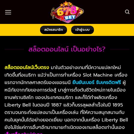
Skip
to
content
สมัครสมาชิก
เข้าสู่ระบบ
สล็อตออนไลน์ เป็นอย่างไร?
สล็อตออนไลน์เว็บตรง
มาในตัวอย่างเกมที่มีความแปลกใหม่
เกิดขึ้นที่อเมริกา แม้ว่าเป็นการทำเครื่อง Slot Machine เครื่อง
แรกจากนักกลศาสตร์ของเยอรมนี
ยืนยันเบอร์ รับเครดิตฟรี
ผู้
หนีภัยจากภัยของการต่อสู้ มาสู่การตั้งต้นชีวิตใหม่ภายในเมือง
ซานฟรานซิสโก ของประเทศอเมริกา และก็ได้ทำผลิตเครื่อง
Liberty Bell ในตอนปี 1887 แล้วก็บรรลุผลสำเร็จในปี 1895
ตราบจนกระทั่งแปลงมาเป็นเครื่องเล่น ที่ให้ความสนุกสนานกับ
คนในยุคนั้นได้อย่างยอดเยี่ยม นอกจากนั้นเครื่อง Liberty Bell
ยังไม่ใช่แค่การอื่นๆอีกมากมายกำเนิดของเกมสล็อตเท่านั้นเอง