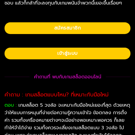
ชอบ แล้วก็กล้าที่จะลงทุนกับเกมพนันจำพวกนี้เยอะขึ้นเรื่อยๆ
สมัครสมาชิก
เข้าสู่ระบบ
คำถามที่ พบกับเกมสล็อตออนไลน์
คำถาม : เกมสล็อตแบบไหน? ที่เหมาะกับมือใหม่
ตอบ :
เกมสล็อต 5 วงล้อ จะเหมาะกับมือใหม่เยอะที่สุด ด้วยเหตุ
ว่าให้แบบการหมุนที่ง่ายต่อความรู้ความเข้าใจ ข้อตกลง การตั้ง
ค่า รวมทั้งเครื่องหมายต่างๆจะมีอย่างพอเหมาะพอควร ก็เลย
ทำให้จำได้ง่าย รวมทั้งควรจะเลี่ยงเกมสล็อตแบบ 3 วงล้อ ไป