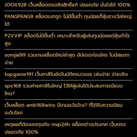
JOOX928 เว็บสล็อตตรงลิขสิทธิ์แท้ ปลอดภัย มั่นใจได้ 100%
PANGPANG9 สล็อตเบทถูก ไม่มีขั้นต่ำ ทุนน้อยก็ลุ้นรางวัลใหญ่
ได้
P2VVIP สล็อตไม่มีขั้นต่ำ เหมาะสำหรับผู้เล่นทุนน้อยแต่ลุ้นกำไร
สูง
somjai99 รวมเกมสล็อตใหม่ล่าสุด อัปเดตก่อนใคร โบนัสแตก
ง่าย
topgame191 เว็บคาสิโนอัตโนมัติครบวงจร เล่นง่าย จ่ายจริง
spx168 รวมค่ายคาสิโนใหญ่ ไว้ให้ผู้เล่นได้ประสบการณ์แบบ
ไหน?
เว็บสล็อต amb168wins มีเกมอะไรบ้าง? ที่ได้รับความนิยม
ระดับโลก
เหตุผลที่ต้องลงทุนกับ mvp24h สล็อตต่างประเทศ เว็บตรง
ปลอดภัย 100%