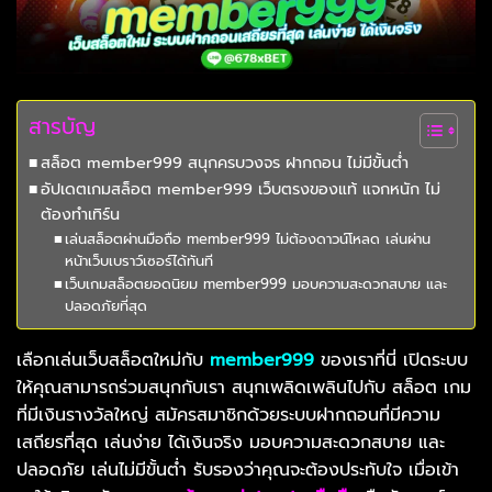
สารบัญ
สล็อต member999 สนุกครบวงจร ฝากถอน ไม่มีขั้นต่ำ
อัปเดตเกมสล็อต member999 เว็บตรงของแท้ แจกหนัก ไม่
ต้องทำเทิร์น
เล่นสล็อตผ่านมือถือ member999 ไม่ต้องดาวน์โหลด เล่นผ่าน
หน้าเว็บเบราว์เซอร์ได้ทันที
เว็บเกมสล็อตยอดนิยม member999 มอบความสะดวกสบาย และ
ปลอดภัยที่สุด
เลือกเล่นเว็บสล็อตใหม่กับ
member999
ของเราที่นี่ เปิดระบบ
ให้คุณสามารถร่วมสนุกกับเรา สนุกเพลิดเพลินไปกับ สล็อต เกม
ที่มีเงินรางวัลใหญ่ สมัครสมาชิกด้วยระบบฝากถอนที่มีความ
เสถียรที่สุด เล่นง่าย ได้เงินจริง มอบความสะดวกสบาย และ
ปลอดภัย เล่นไม่มีขั้นต่ำ รับรองว่าคุณจะต้องประทับใจ เมื่อเข้า